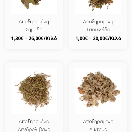
Αποξηραμένη
Αποξηραμένη
Σημύδα
Τσουκνίδα
1,30
€
–
26,00
€
/Κιλό
1,00
€
–
20,00
€
/Κιλό
Αποξηραμένο
Αποξηραμένο
Δενδρολίβανο
Δίκταμο