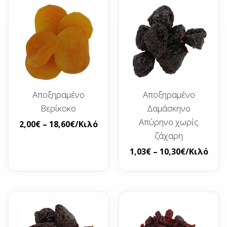
Αποξηραμένο
Αποξηραμένο
Βερίκοκο
Δαμάσκηνο
Απύρηνο χωρίς
2,00
€
–
18,60
€
/Κιλό
ζάχαρη
1,03
€
–
10,30
€
/Κιλό