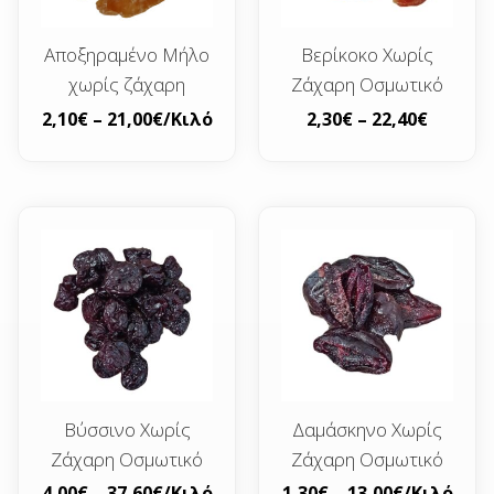
Αποξηραμένο Μήλο
Βερίκοκο Χωρίς
χωρίς ζάχαρη
Ζάχαρη Οσμωτικό
2,10
€
–
21,00
€
/Κιλό
2,30
€
–
22,40
€
Βύσσινο Χωρίς
Δαμάσκηνο Χωρίς
Ζάχαρη Οσμωτικό
Ζάχαρη Οσμωτικό
4,00
€
–
37,60
€
/Κιλό
1,30
€
–
13,00
€
/Κιλό