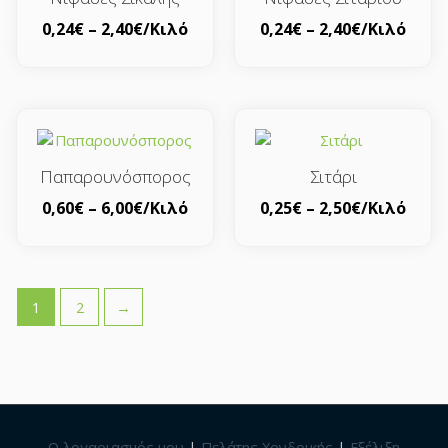
0,24
€
–
2,40
€
/Κιλό
0,24
€
–
2,40
€
/Κιλό
Παπαρουνόσπορος
Σιτάρι
0,60
€
–
6,00
€
/Κιλό
0,25
€
–
2,50
€
/Κιλό
1
2
→
Ο λογαριασμός μου
|
Πελάτης Χονδρικής
|
Εξέλιξη