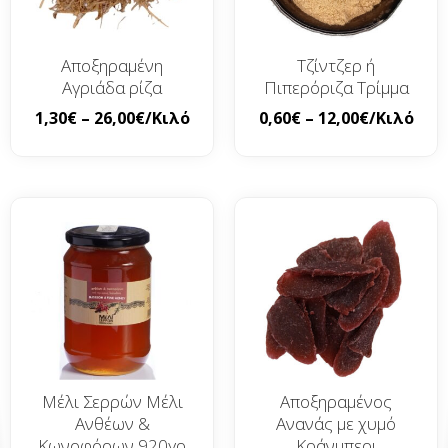
Αποξηραμένη
Τζίντζερ ή
Αγριάδα ρίζα
Πιπερόριζα Τρίμμα
1,30
€
–
26,00
€
/Κιλό
0,60
€
–
12,00
€
/Κιλό
Μέλι Σερρών Μέλι
Αποξηραμένος
Ανθέων &
Ανανάς με χυμό
Κωνοφόρων 920γρ
Κράνμπερι