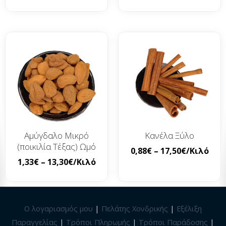
Αμύγδαλο Μικρό
Κανέλα Ξύλο
(ποικιλία Τέξας) Ωμό
0,88
€
–
17,50
€
/Κιλό
1,33
€
–
13,30
€
/Κιλό
Ο λογαριασμός μου
|
Πελάτης Χονδρικής
|
Εξέλιξη
Παραγγελίας
|
Τρόποι Πληρωμής
|
Τρόποι Παράδοσης
|