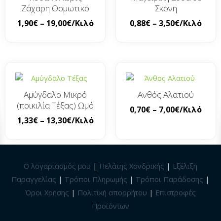
Ζάχαρη Οσμωτικό
Σκόνη
1,90
€
–
19,00
€
/Κιλό
0,88
€
–
3,50
€
/Κιλό
Αμύγδαλο Μικρό
Ανθός Αλατιού
(ποικιλία Τέξας) Ωμό
0,70
€
–
7,00
€
/Κιλό
1,33
€
–
13,30
€
/Κιλό
Ο λογαριασμός μου
|
Πελάτης Χονδρικής
|
Εξέλιξη
Παραγγελίας
|
Τρόποι Πληρωμής
|
Τρόποι Παράδοσης
|
Όροι Χρήσης
|
Πολιτική απορρήτου
|
Επιστροφές
Προϊόντων