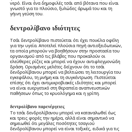
νερό. Είναι ένα δημοφιλές τσάι από βότανα που είναι
γνωστό για το πλούσιο, ξυλώδες άρωμά του και τη
γήινη γεύση του.
δεντρολίβανο ιδιότητες
Τσάι δεντρολίβανο πιστεύεται ότι έχει ποικίλα οφέλη
για την υγεία. Αποτελεί πλούσια πηγή αντιοξειδωτικών,
τα οποία μπορούν να βοηθήσουν στην προστασία του
οργανισμού από τις βλάβες που προκαλούν οι
ελεύθερες ρίζες και μπορεί να έχουν αντιφλεγμονώδη
δράση. Ορισμένες μελέτες δείχνουν ότι το τσάι
δενδρολίβανου μπορεί να βελτιώσει τη λειτουργία του
εγκεφάλου, τη μνήμη και τη συγκέντρωση. Πιστεύεται
επίσης ότι έχει αντιμικροβιακές ιδιότητες και μπορεί
να είναι ευεργετικό στη θεραπεία αναπνευστικών
παθήσεων όπως το κρυολόγημα και η γρίπη.
δεντρολίβανο παρενέργειες
Το τσάι δενδρολίβανου μπορεί να καταναλωθεί έως
και τρεις φορές την ημέρα, αλλά είναι σημαντικό να
σημειωθεί ότι μεγάλες ποσότητες τσαγιού
δενδρολίβανου μπορεί να είναι τοξικές, ειδικά για τις