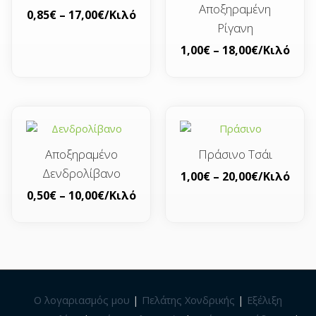
Αποξηραμένη
0,85
€
–
17,00
€
/Κιλό
Ρίγανη
1,00
€
–
18,00
€
/Κιλό
Αποξηραμένο
Πράσινο Τσάι
Δενδρολίβανο
1,00
€
–
20,00
€
/Κιλό
0,50
€
–
10,00
€
/Κιλό
Ο λογαριασμός μου
|
Πελάτης Χονδρικής
|
Εξέλιξη