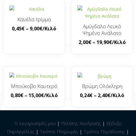
Κανέλα τρίμμα
Αμύγδαλο Λευκό
0,45
€
–
9,00
€
/Κιλό
Ψημένο Ανάλατο
2,00
€
–
19,90
€
/Κιλό
Μπούκοβο Καυτερό
Βρώμη Ολόκληρη
0,80
€
–
15,00
€
/Κιλό
0,24
€
–
2,40
€
/Κιλό
Ο λογαριασμός μου
|
Πελάτης Χονδρικής
|
Εξέλιξη
Παραγγελίας
|
Τρόποι Πληρωμής
|
Τρόποι Παράδοσης
|