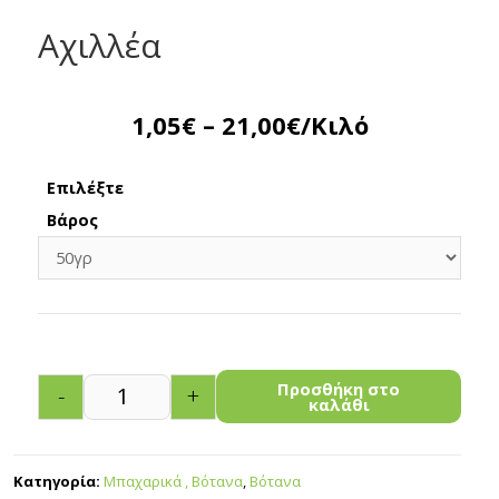
Αχιλλέα
1,05
€
–
21,00
€
/Κιλό
Επιλέξτε
Βάρος
Προσθήκη στο
-
+
καλάθι
Κατηγορία:
Μπαχαρικά , Βότανα
,
Βότανα