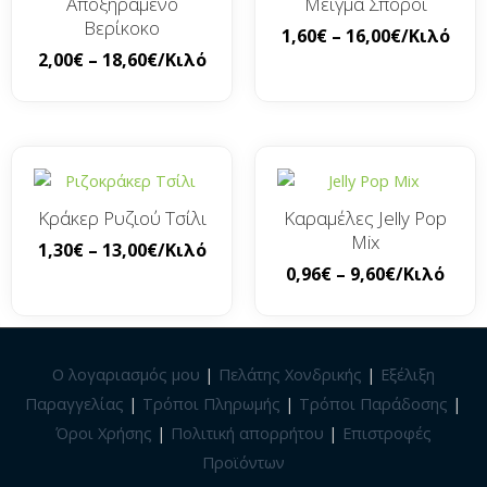
Αποξηραμένο
Μείγμα Σπόροι
Βερίκοκο
1,60
€
–
16,00
€
/Κιλό
2,00
€
–
18,60
€
/Κιλό
Κράκερ Ρυζιού Τσίλι
Καραμέλες Jelly Pop
Mix
1,30
€
–
13,00
€
/Κιλό
0,96
€
–
9,60
€
/Κιλό
Ο λογαριασμός μου
|
Πελάτης Χονδρικής
|
Εξέλιξη
Παραγγελίας
|
Τρόποι Πληρωμής
|
Τρόποι Παράδοσης
|
Όροι Χρήσης
|
Πολιτική απορρήτου
|
Επιστροφές
Προϊόντων