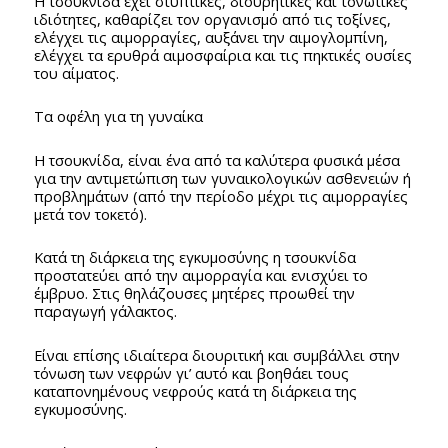
Η τσουκνίδα έχει στυπτικές, διουρητικές και τονωτικές
ιδιότητες, καθαρίζει τον οργανισμό από τις τοξίνες,
ελέγχει τις αιμορραγίες, αυξάνει την αιμογλομπίνη,
ελέγχει τα ερυθρά αιμοσφαίρια και τις πηκτικές ουσίες
του αίματος.
Τα οφέλη για τη γυναίκα
Η τσουκνίδα, είναι ένα από τα καλύτερα φυσικά μέσα
για την αντιμετώπιση των γυναικολογικών ασθενειών ή
προβλημάτων (από την περίοδο μέχρι τις αιμορραγίες
μετά τον τοκετό).
Κατά τη διάρκεια της εγκυμοσύνης η τσουκνίδα
προστατεύει από την αιμορραγία και ενισχύει το
έμβρυο. Στις θηλάζουσες μητέρες προωθεί την
παραγωγή γάλακτος.
Είναι επίσης ιδιαίτερα διουριτική και συμβάλλει στην
τόνωση των νεφρών γι’ αυτό και βοηθάει τους
καταπονημένους νεφρούς κατά τη διάρκεια της
εγκυμοσύνης.