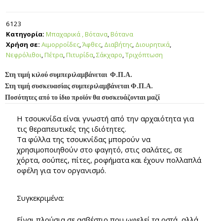
6123
Κατηγορία:
Μπαχαρικά , Βότανα
,
Βότανα
Χρήση σε:
Αιμορροΐδες
,
Άφθες
,
Διαβήτης
,
Διουρητικά
,
Νεφρόλιθοι
,
Πέτρα
,
Πιτυρίδα
,
Σάκχαρο
,
Τριχόπτωση
Στη τιμή κιλού συμπεριλαμβάνεται Φ.Π.Α.
Στη τιμή συσκευασίας συμπεριλαμβάνεται Φ.Π.Α.
Ποσότητες από το ίδιο προϊόν θα συσκευάζονται μαζί
Η τσουκνίδα είναι γνωστή από την αρχαιότητα για
τις θεραπευτικές της ιδιότητες.
Τα φύλλα της τσουκνίδας μπορούν να
χρησιμοποιηθούν στο φαγητό, στις σαλάτες, σε
χόρτα, σούπες, πίτες, ροφήματα και έχουν πολλαπλά
οφέλη για τον οργανισμό.
Συγκεκριμένα:
Είναι πλούσια σε ασβέστιο που ωφελεί τα οστά, αλλά