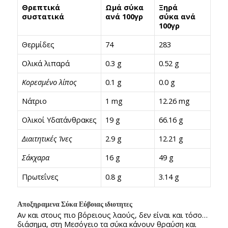
Θρεπτικά
Ωμά σύκα
Ξηρά
συστατικά
ανά 100γρ
σύκα ανά
100γρ
Θερμίδες
74
283
Ολικά λιπαρά
0.3 g
0.52 g
Κορεσμένο λίπος
0.1 g
0.0 g
Νάτριο
1 mg
12.26 mg
Ολικοί Υδατάνθρακες
19 g
66.16 g
Διαιτητικές Ίνες
2.9 g
12.21 g
Σάκχαρα
16 g
49 g
Πρωτεΐνες
0.8 g
3.14 g
Αποξηραμενα Σύκα Εύβοιας ιδιοτητες
Αν και στους πιο βόρειους λαούς, δεν είναι και τόσο…
διάσημα, στη Μεσόγειο τα σύκα κάνουν θραύση και