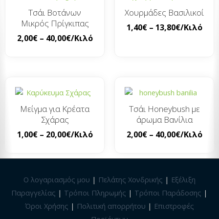
Τσάι Βοτάνων
Χουρμάδες Βασιλικοί
Μικρός Πρίγκιπας
1,40
€
–
13,80
€
/Κιλό
2,00
€
–
40,00
€
/Κιλό
Μείγμα για Κρέατα
Τσάι Honeybush με
Σχάρας
άρωμα Βανίλια
1,00
€
–
20,00
€
/Κιλό
2,00
€
–
40,00
€
/Κιλό
Ο λογαριασμός μου
|
Πελάτης Χονδρικής
|
Εξέλιξη
Παραγγελίας
|
Τρόποι Πληρωμής
|
Τρόποι Παράδοσης
|
Όροι Χρήσης
|
Πολιτική απορρήτου
|
Επιστροφές