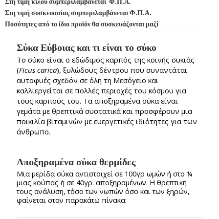
Στη τιμή κιλού συμπεριλαμβάνεται Φ.Π.Α.
Στη τιμή συσκευασίας συμπεριλαμβάνεται Φ.Π.Α.
Ποσότητες από το ίδιο προϊόν θα συσκευάζονται μαζί
Σύκα Εύβοιας και τι είναι το σύκο
Το σύκο είναι ο εδώδιμος καρπός της κοινής συκιάς
(
Ficus carica
), ξυλώδους δέντρου που συναντάται
αυτοφυές σχεδόν σε όλη τη Μεσόγειο και
καλλιεργείται σε πολλές περιοχές του κόσμου για
τους καρπούς του. Τα αποξηραμένα σύκα είναι
γεμάτα με θρεπτικά συστατικά και προσφέρουν μια
ποικιλία βιταμινών με ευεργετικές ιδιότητες για των
άνθρωπο.
Αποξηραμένα σύκα θερμίδες
Μια μερίδα σύκα αντιστοιχεί σε 100γρ ωμών ή στο ¼
μιας κούπας ή σε 40γρ. αποξηραμένων. Η θρεπτική
τους ανάλυση, τόσο των νωπών όσο και των ξηρών,
φαίνεται στον παρακάτω πίνακα: