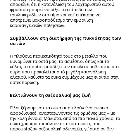
αποδείξει ότι η κατανάλωση του λαχταριστού αυτού
φρούτου μπορεί να ρίξει τα επίπεδα των
τριγλυκεριδίων στο αίμα και κατ’ επέκταση να
αποτρέψει μακροπρόθεσμα την εμφάνιση
καρδιαγγειακών παθήσεων.
Συμβάλλουν στη διατήρηση της πυκνότητας των
οστών
Η πλούσια περιεκτικότητά τους στο μέταλλο που
δυναμώνει τα οστά μας, το ασβέστιο, όπως και το
κάλιο, το οποίο εμποδίζει την απώλεια ασβεστίου στα
ούρα που προκαλείται από μεγάλη κατανάλωση
αλατιού, καθιστά τα σύκα συμμάχους μας ενάντια στην
οστεοπόρωση.
Βελτιώνουν τη σεξουαλική μας ζωή
Όλοι ξέρουμε ότι τα σύκα αποτελούν ένα φυσικό…
αφροδισιακό, αναστατώνοντας τις ορμόνες μας – με
την καλή έννοια! Μάλιστα, από τα πιο παλιά χρόνια, τα
σύκα χρησιμοποιούνταν σε περιπτώσεις που
παρουσίαζαν σεξουαλική αδυναμία, γι’ αυτό αν δεν