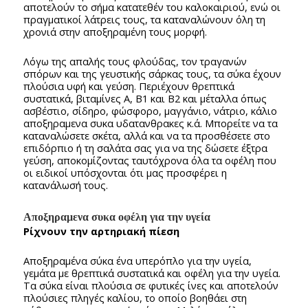
αποτελούν το σήμα κατατεθέν του καλοκαιριού, ενώ οι
πραγματικοί λάτρεις τους, τα καταναλώνουν όλη τη
χρονιά στην αποξηραμένη τους μορφή.
Λόγω της απαλής τους φλούδας, τον τραγανών
σπόρων και της γευστικής σάρκας τους, τα σύκα έχουν
πλούσια υφή και γεύση. Περιέχουν θρεπτικά
συστατικά, βιταμίνες Α, Β1 και Β2 και μέταλλα όπως
ασβέστιο, σίδηρο, φώσφορο, μαγγάνιο, νάτριο, κάλιο
αποξηραμενα συκα υδατανθρακες κ.ά. Μπορείτε να τα
καταναλώσετε σκέτα, αλλά και να τα προσθέσετε στο
επιδόρπιο ή τη σαλάτα σας για να της δώσετε έξτρα
γεύση, αποκομίζοντας ταυτόχρονα όλα τα οφέλη που
οι ειδικοί υπόσχονται ότι μας προσφέρει η
κατανάλωσή τους.
Αποξηραμενα συκα οφέλη για την υγεία
Ρίχνουν την αρτηριακή πίεση
Αποξηραμένα σύκα ένα υπερόπλο για την υγεία,
γεμάτα με θρεπτικά συστατικά και οφέλη για την υγεία.
Τα σύκα είναι πλούσια σε φυτικές ίνες και αποτελούν
πλούσιες πληγές καλίου, το οποίο βοηθάει στη