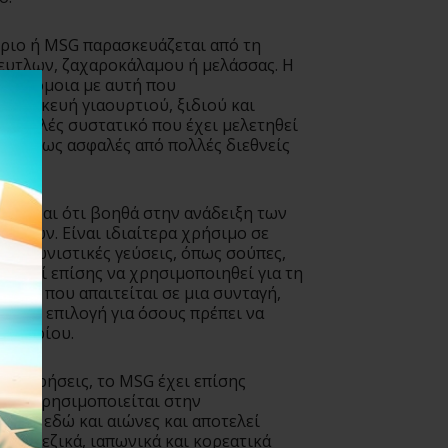
ριο ή MSG παρασκευάζεται από τη
ευτλων, ζαχαροκάλαμου ή μελάσσας. Η
ι παρόμοια με αυτή που
παρασκευή γιαουρτιού, ξιδιού και
α ασφαλές συστατικό που έχει μελετηθεί
ιστεί ως ασφαλές από πολλές διεθνείς
ν.
ου είναι ότι βοηθά στην ανάδειξη των
φίμων. Είναι ιδιαίτερα χρήσιμο σε
νταγωνιστικές γεύσεις, όπως σούπες,
πορεί επίσης να χρησιμοποιηθεί για τη
τιού που απαιτείται σε μια συνταγή,
γιεινή επιλογή για όσους πρέπει να
 νατρίου.
 του χρήσεις, το MSG έχει επίσης
ρία. Χρησιμοποιείται στην
ζίνα εδώ και αιώνες και αποτελεί
ά κινεζικά, ιαπωνικά και κορεατικά