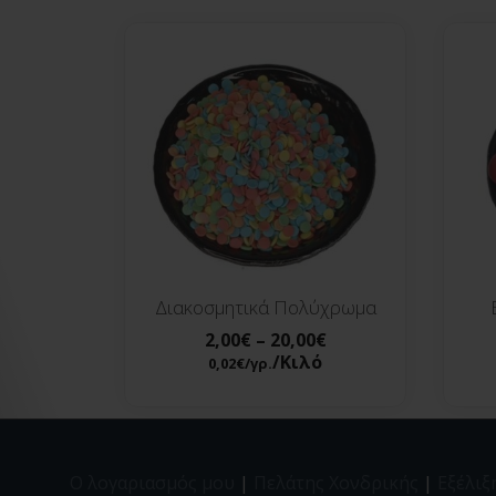
Διακοσμητικά Πολύχρωμα
2,00
€
–
20,00
€
/Κιλό
0,02
€
/γρ.
Ο λογαριασμός μου
|
Πελάτης Χονδρικής
|
Εξέλιξ