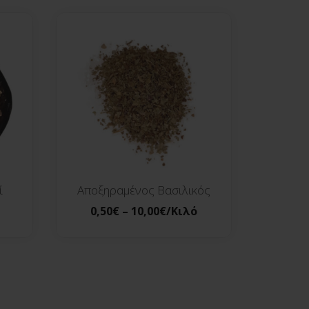
ί
Αποξηραμένος Βασιλικός
0,50
€
–
10,00
€
/Κιλό