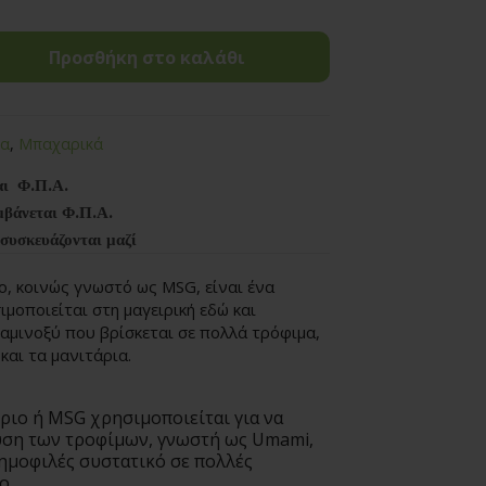
Προσθήκη στο καλάθι
να
,
Μπαχαρικά
αι Φ.Π.Α.
μβάνεται Φ.Π.Α.
 συσκευάζονται μαζί
ο, κοινώς γνωστό ως MSG, είναι ένα
ιμοποιείται στη μαγειρική εδώ και
ό αμινοξύ που βρίσκεται σε πολλά τρόφιμα,
και τα μανιτάρια.
ριο ή MSG χρησιμοποιείται για να
ύση των τροφίμων, γνωστή ως Umami,
δημοφιλές συστατικό σε πολλές
ο.