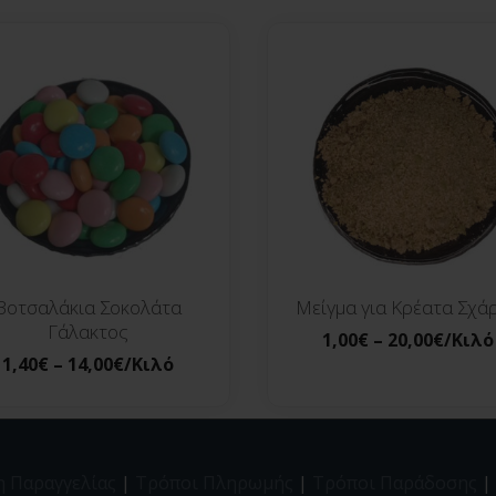
Βοτσαλάκια Σοκολάτα
Μείγμα για Κρέατα Σχά
Γάλακτος
1,00
€
–
20,00
€
/Κιλό
1,40
€
–
14,00
€
/Κιλό
η Παραγγελίας
|
Τρόποι Πληρωμής
|
Τρόποι Παράδοσης
|