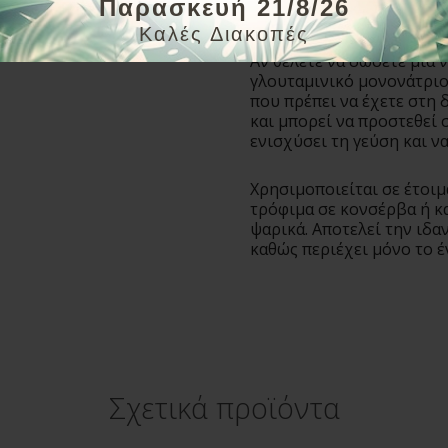
Παρασκευή 21/8/26
πιάτα.
Καλές Διακοπές
Αν θέλετε να δώσετε μια 
γλουταμινικό μονονάτριο 
που πρέπει να έχετε στη 
και μπορεί να προστεθεί σ
ενισχύσει τη γεύση και να
Χρησιμοποιείται σε έτοιμ
τρόφιμα σε κονσέρβα ή κα
ψαρικά. Αποτελεί την ιδαν
καθώς περιέχει μόνο το έ
Σχετικά προϊόντα