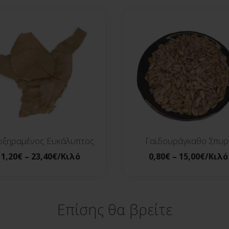
οξηραμένος Ευκάλυπτος
Γαϊδουράγκαθο Σπυρ
1,20
€
–
23,40
€
/Κιλό
0,80
€
–
15,00
€
/Κιλό
Επίσης θα βρείτε