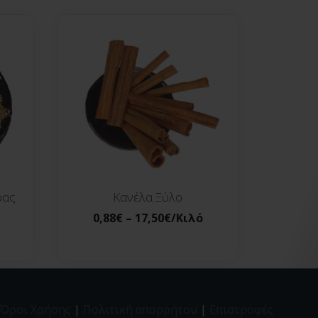
ρας
Κανέλα Ξύλο
0,88
€
–
17,50
€
/Κιλό
Όροι Χρήσης
|
Πολιτική απορρήτου
|
Επιστροφές