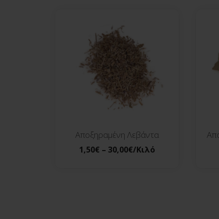
Αποξηραμένη Λεβάντα
Απ
1,50
€
–
30,00
€
/Κιλό