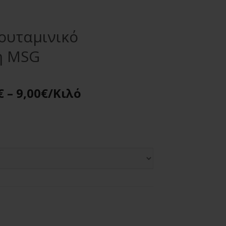
λουταμινικό
ή MSG
€
–
9,00
€
/Κιλό