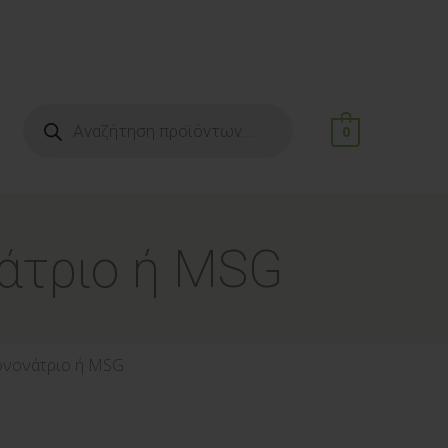
0
νάτριο ή MSG
Μονονάτριο ή MSG