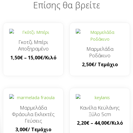
Επίσης θα βρείτε
Γκοτζι Μπέρι
Αποξηραμένο
Μαρμελάδα
Ροδάκινο
1,50
€
–
15,00
€
/Κιλό
2,50
€
/ Τεμάχιο
Μαρμελάδα
Κανέλα Κεϋλάνης
Φράουλα Εκλεκτές
Ξύλο 5cm
Γεύσεις
2,20
€
–
44,00
€
/Κιλό
3,00
€
/ Τεμάχιο