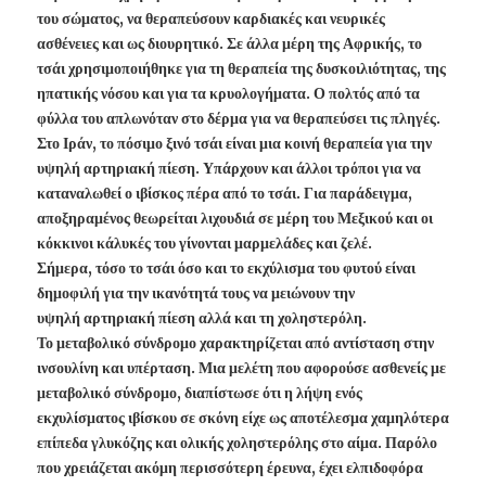
του σώματος, να θεραπεύσουν καρδιακές και νευρικές
ασθένειες και ως διουρητικό. Σε άλλα μέρη της Αφρικής, το
τσάι χρησιμοποιήθηκε για τη θεραπεία της δυσκοιλιότητας, της
ηπατικής νόσου και για τα κρυολογήματα. Ο πολτός από τα
φύλλα του απλωνόταν στο δέρμα για να θεραπεύσει τις πληγές.
Στο Ιράν, το πόσιμο ξινό τσάι είναι μια κοινή θεραπεία για την
υψηλή αρτηριακή πίεση. Υπάρχουν και άλλοι τρόποι για να
καταναλωθεί ο ιβίσκος πέρα από το τσάι. Για παράδειγμα,
αποξηραμένος θεωρείται λιχουδιά σε μέρη του Μεξικού και οι
κόκκινοι κάλυκές του γίνονται μαρμελάδες και ζελέ.
Σήμερα, τόσο το τσάι όσο και το εκχύλισμα του φυτού είναι
δημοφιλή για την ικανότητά τους να μειώνουν την
υψηλή αρτηριακή πίεση αλλά και τη χοληστερόλη.
Το μεταβολικό σύνδρομο χαρακτηρίζεται από αντίσταση στην
ινσουλίνη και υπέρταση. Μια μελέτη που αφορούσε ασθενείς με
μεταβολικό σύνδρομο, διαπίστωσε ότι η λήψη ενός
εκχυλίσματος ιβίσκου σε σκόνη είχε ως αποτέλεσμα χαμηλότερα
επίπεδα γλυκόζης και ολικής χοληστερόλης στο αίμα. Παρόλο
που χρειάζεται ακόμη περισσότερη έρευνα, έχει ελπιδοφόρα