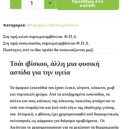
Προσθήκη στο
-
+
καλάθι
Κατηγορία:
Μπαχαρικά , Βότανα
,
Βότανα
Στη τιμή κιλού συμπεριλαμβάνεται Φ.Π.Α.
Στη τιμή συσκευασίας συμπεριλαμβάνεται Φ.Π.Α.
Ποσότητες από το ίδιο προϊόν θα συσκευάζονται μαζί
Τσάι ιβίσκου, άλλη μια φυσική
ασπίδα για την υγεία
Τα όμορφα λουλούδια του έχουν λευκό, κίτρινο, κόκκινο, μωβ
και πορτοκαλί χρώμα. Από τα αποξηραμένα λουλούδια, τα
φύλλα και τους κάλυκες της κόκκινης ποικιλίας φτιάχνεται το
τσάι που ονομάζεται και ξινό τσάι λόγω της ιδιαίτερης γεύσης
του. Ιστορικά, ο ιβίσκος έχει χρησιμοποιηθεί από διαφορετικούς
πολιτισμούς ως φάρμακο για διάφορα προβλήματα. Οι
Αιγύπτιοι το χρησιμοποιούσαν για να μειώσουν τη θερμοκρασία