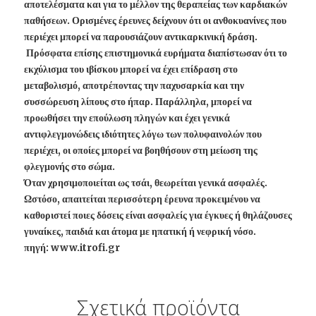
αποτελέσματα και για το μέλλον της θεραπείας των καρδιακών
παθήσεων. Ορισμένες έρευνες δείχνουν ότι οι ανθοκυανίνες που
περιέχει μπορεί να παρουσιάζουν αντικαρκινική δράση.
Πρόσφατα επίσης επιστημονικά ευρήματα διαπίστωσαν ότι το
εκχύλισμα του ιβίσκου μπορεί να έχει επίδραση στο
μεταβολισμό, αποτρέποντας την παχυσαρκία και την
συσσώρευση λίπους στο ήπαρ. Παράλληλα, μπορεί να
προωθήσει την επούλωση πληγών και έχει γενικά
αντιφλεγμονώδεις ιδιότητες λόγω των πολυφαινολών που
περιέχει, οι οποίες μπορεί να βοηθήσουν στη μείωση της
φλεγμονής στο σώμα.
Όταν χρησιμοποιείται ως τσάι, θεωρείται γενικά ασφαλές.
Ωστόσο, απαιτείται περισσότερη έρευνα προκειμένου να
καθοριστεί ποιες δόσεις είναι ασφαλείς για έγκυες ή θηλάζουσες
γυναίκες, παιδιά και άτομα με ηπατική ή νεφρική νόσο.
πηγή: www.itrofi.gr
Σχετικά προϊόντα