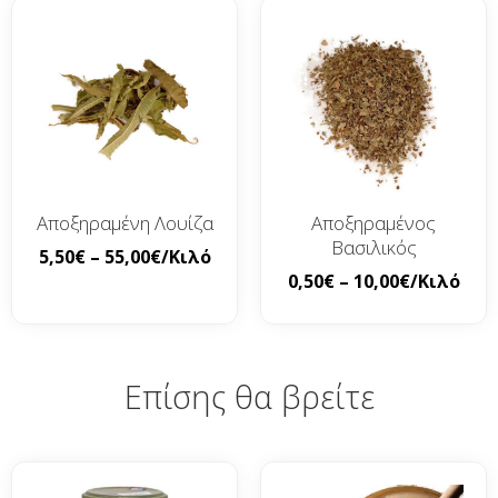
Αποξηραμένη Λουίζα
Αποξηραμένος
Βασιλικός
5,50
€
–
55,00
€
/Κιλό
0,50
€
–
10,00
€
/Κιλό
Επίσης θα βρείτε