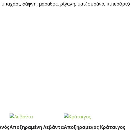
 μπαχάρι, δάφνη, μάραθος, ρίγανη, ματζουράνα, πιπερόριζ
ανός
Αποξηραμένη Λεβάντα
Αποξηραμένος Κράταιγος