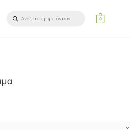
Products
search
0
μμα
h