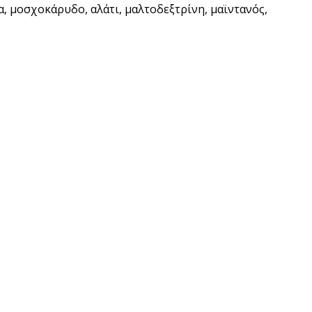
α, μοσχοκάρυδο, αλάτι, μαλτοδεξτρίνη, μαϊντανός,