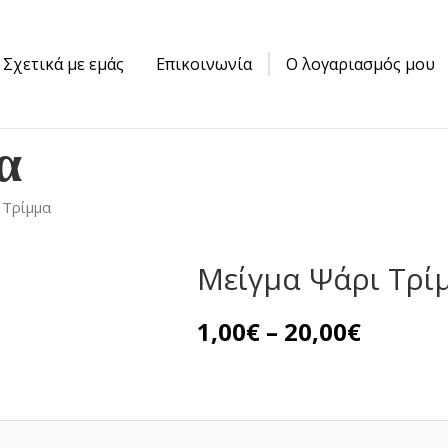
Σχετικά με εμάς
Επικοινωνία
Ο λογαριασμός μου
α
 Τρίμμα
Μείγμα Ψάρι Τρί
Price
1,00
€
–
20,00
€
range:
1,00€
throug