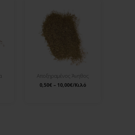
α
Αποξηραμένος Άνηθος
0,50
€
–
10,00
€
/Κιλό