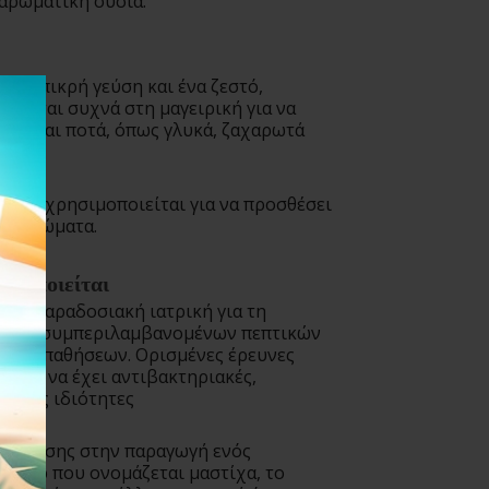
 αρωματική ουσία.
ρώς πικρή γεύση και ένα ζεστό,
ιείται συχνά στη μαγειρική για να
ιμα και ποτά, όπως γλυκά, ζαχαρωτά
τίχα χρησιμοποιείται για να προσθέσει
τα αρώματα.
ιμοποιείται
την παραδοσιακή ιατρική για τη
σεων, συμπεριλαμβανομένων πεπτικών
ικών παθήσεων. Ορισμένες έρευνες
πορεί να έχει αντιβακτηριακές,
νώδεις ιδιότητες
αι επίσης στην παραγωγή ενός
λικέρ που ονομάζεται μαστίχα, το