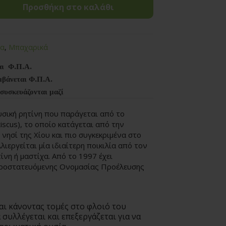
Προσθήκη στο καλάθι
να
,
Μπαχαρικά
αι Φ.Π.Α.
μβάνεται Φ.Π.Α.
 συσκευάζονται μαζί
υσική ρητίνη που παράγεται από το
tiscus), το οποίο κατάγεται από την
 νησί της Χίου και πιο συγκεκριμένα στο
λιεργείται μία ιδιαίτερη ποικιλία από τον
ίνη ή μαστίχα. Από το 1997 έχει
Προστατευόμενης Ονομασίας Προέλευσης
αι κάνοντας τομές στο φλοιό του
 συλλέγεται και επεξεργάζεται για να