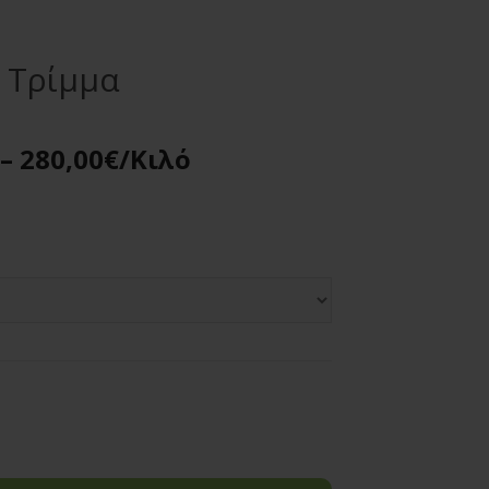
 Τρίμμα
–
280,00
€
/Κιλό