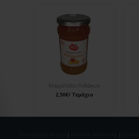
Μαρμελάδα Ροδάκινο
2,50
€
/ Τεμάχιο
Ο λογαριασμός μου
|
Πελάτης Χονδρικής
|
Εξέλιξ