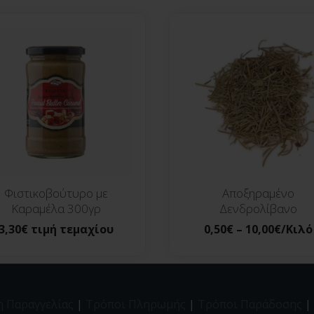
Φιστικοβούτυρο με
Αποξηραμένο
Καραμέλα 300γρ
Δενδρολίβανο
3,30
€
τιμή τεμαχίου
0,50
€
–
10,00
€
/Κιλό
η Παραγγελίας
|
Τρόποι Πληρωμής
|
Τρόποι Παράδοσης
|