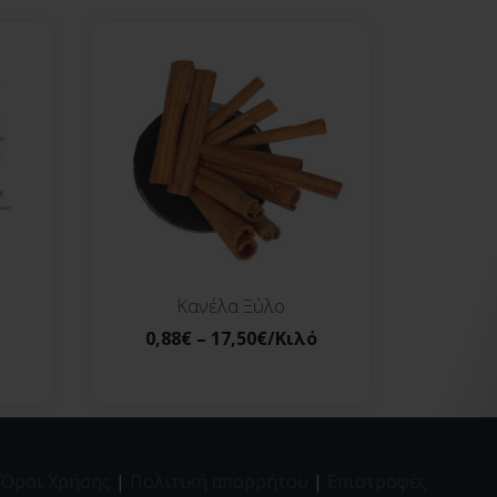
Κανέλα Ξύλο
0,88
€
–
17,50
€
/Κιλό
Όροι Χρήσης
|
Πολιτική απορρήτου
|
Επιστροφές