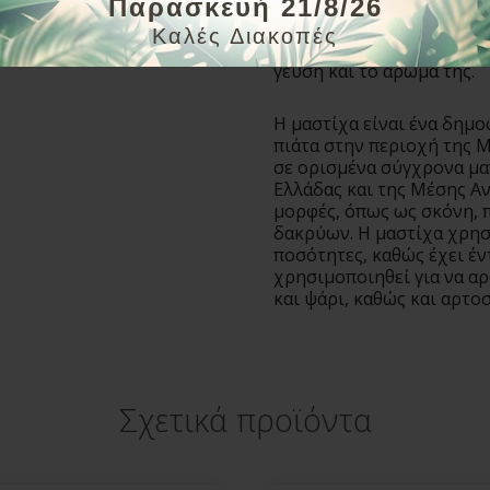
Παρασκευή 21/8/26
οποίο παρασκευάζεται απ
γλυκάνισο και ζάχαρη. Η
Καλές Διακοπές
ποτό μετά το δείπνο και 
γεύση και το άρωμά της.
Η μαστίχα είναι ένα δημ
πιάτα στην περιοχή της 
σε ορισμένα σύγχρονα μαγ
Ελλάδας και της Μέσης Α
μορφές, όπως ως σκόνη, 
δακρύων. Η μαστίχα χρησ
ποσότητες, καθώς έχει έ
χρησιμοποιηθεί για να α
και ψάρι, καθώς και αρτο
Σχετικά προϊόντα