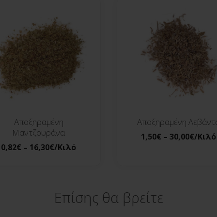
Αποξηραμένη
Αποξηραμένη Λεβάντ
Μαντζουράνα
1,50
€
–
30,00
€
/Κιλό
0,82
€
–
16,30
€
/Κιλό
Επίσης θα βρείτε