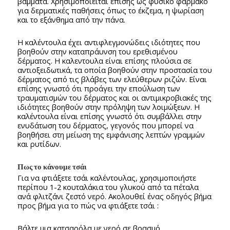
βάμματα. Χρησιμοποιείται επίσης ως φυσικό φάρμακο
για δερματικές παθήσεις όπως το έκζεμα, η ψωρίαση
και το εξάνθημα από την πάνα.
Η καλέντουλα έχει αντιφλεγμονώδεις ιδιότητες που
βοηθούν στην καταπράυνση του ερεθισμένου
δέρματος. Η καλεντουλα είναι επίσης πλούσια σε
αντιοξειδωτικά, τα οποία βοηθούν στην προστασία του
δέρματος από τις βλάβες των ελεύθερων ριζών. Είναι
επίσης γνωστό ότι προάγει την επούλωση των
τραυματισμών του δέρματος και οι αντιμικροβιακές της
ιδιότητες βοηθούν στην πρόληψη των λοιμώξεων. Η
καλέντουλα είναι επίσης γνωστό ότι συμβάλλει στην
ενυδάτωση του δέρματος, γεγονός που μπορεί να
βοηθήσει στη μείωση της εμφάνισης λεπτών γραμμών
και ρυτίδων.
Πως το κάνουμε τσάι
Για να φτιάξετε τσάι καλέντουλας, χρησιμοποιήστε
περίπου 1-2 κουταλάκια του γλυκού από τα πέταλα
ανά φλιτζάνι ζεστό νερό. Ακολουθεί ένας οδηγός βήμα
προς βήμα για το πώς να φτιάξετε τσάι :
Βάλτε μια κατσαρόλα με νερό σε βρασμό.