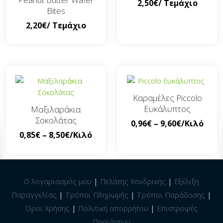
2,50
€
/ Τεμάχιο
Bites
2,20
€
/ Τεμάχιο
Καραμέλες Piccolo
Ευκάλυπτος
Μαξιλαράκια
Σοκολάτας
0,96
€
–
9,60
€
/Κιλό
0,85
€
–
8,50
€
/Κιλό
Ο λογαριασμός μου
|
Πελάτης Χονδρικής
|
Εξέλιξη
Παραγγελίας
|
Τρόποι Πληρωμής
|
Τρόποι Παράδοσης
|
Όροι Χρήσης
|
Πολιτική απορρήτου
|
Επιστροφές
Προϊόντων