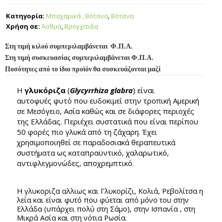
Κατηγορία:
Μπαχαρικά , Βότανα
,
Βότανα
Χρήση σε:
Άσθμα
,
Βρογχίτιδα
Στη τιμή κιλού συμπεριλαμβάνεται Φ.Π.Α.
Στη τιμή συσκευασίας συμπεριλαμβάνεται Φ.Π.Α.
Ποσότητες από το ίδιο προϊόν θα συσκευάζονται μαζί
Η
γλυκόριζα
(
Glycyrrhiza glabra
) είναι
αυτοφυές φυτό που ευδοκιμεί στην τροπική Αμερική
σε Μεσόγειο, Ασία καθώς και σε διάφορες περιοχές
της Ελλάδας. Περιέχει συστατικά που είναι περίπου
50 φορές πιο γλυκά από τη ζάχαρη. Έχει
χρησιμοποιηθεί σε παραδοσιακά θεραπευτικά
συστήματα ως καταπραϋντικό, χαλαρωτικό,
αντιφλεγμονώδες, αποχρεμπτικό.
Η γλυκοριζα αλλιως και Γλυκορίζι, Κολιά, Ρεβολίτσα η
λεία και είναι φυτό που φύεται από μόνο του στην
Ελλάδα (υπάρχει πολύ στη Σάμο), στην Ισπανία , στη
Μικρά Ασία και στη νότια Ρωσία.