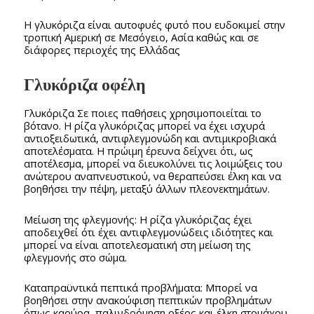
Η γλυκόριζα είναι αυτοφυές φυτό που ευδοκιμεί στην
τροπική Αμερική σε Μεσόγειο, Ασία καθώς και σε
διάφορες περιοχές της Ελλάδας
Γλυκόριζα οφέλη
Γλυκόριζα Σε ποιες παθήσεις χρησιμοποιείται το
βότανο. Η ρίζα γλυκόριζας μπορεί να έχει ισχυρά
αντιοξειδωτικά, αντιφλεγμονώδη και αντιμικροβιακά
αποτελέσματα. Η πρώιμη έρευνα δείχνει ότι, ως
αποτέλεσμα, μπορεί να διευκολύνει τις λοιμώξεις του
ανώτερου αναπνευστικού, να θεραπεύσει έλκη και να
βοηθήσει την πέψη, μεταξύ άλλων πλεονεκτημάτων.
Μείωση της φλεγμονής: Η ρίζα γλυκόριζας έχει
αποδειχθεί ότι έχει αντιφλεγμονώδεις ιδιότητες και
μπορεί να είναι αποτελεσματική στη μείωση της
φλεγμονής στο σώμα.
Καταπραϋντικά πεπτικά προβλήματα: Μπορεί να
βοηθήσει στην ανακούφιση πεπτικών προβλημάτων
όπως καούρα, παλινδρόμηση οξέος και έλκη στομάχου.