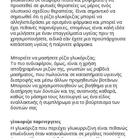
προστεθεί σε φυτικές θεραπείες ως μέρος ενός
ολιστικού σχεδίου θεραπείας. Είναι σημαντικό να
σημειωθεί ότι η ρίζα γλυκόριζας μπορεί να
αλληλεπιδράσει με ορισμένα φάρμακα και μπορεί να
έχει πιθανές παρενέργειες, επομένως είναι καλή ιδέα
να μιλήσετε με έναν επαγγελματία υγείας πριν τη
χρησιμοποιήσετε, ειδικά εάν έχετε μια προϋπάρχουσα
κατάσταση υγείας ή παίρνετε φάρμακα.
Μπορείτε να μασήσετε ρίζα γλυκόριζας;
Το πιο ενδιαφέρον, όμως, είναι η χρήση
αποξηραμένων ριζών της, γνωστών ως ραβδιά
μασήματος, που πωλούνται σε καταστήματα υγιεινής
διατροφής και μέσω άλλων προμηθευτών βοτάνων.
Μπορούν να χρησιμοποιηθούν ως βοήθημα για τη
διατήρηση των δοντιών και της αναπνοής καθαρά,
καθώς το μάσημα τους λειτουργεί ως ένα είδος
εναλλακτικής ή συμπλήρωμα για το βούρτσισμα των
δοντιών σας
γλυκοριζα παρενεργειες
Η γλυκόριζα που περιέχει γλυκυρριζίνη είναι πιθανώς
επικίνδυνη όταν καταναλώνεται σε μεγάλες ποσότητες