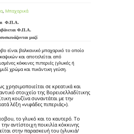
να
,
Μπαχαρικά
αι Φ.Π.Α.
μβάνεται Φ.Π.Α.
 συσκευάζονται μαζί
βο είναι βαλκανικό μπαχαρικό το οποίο
 καψικών και αποτελείται από
σμένες κόκκινες πιπεριές (γλυκές ή
αμιδί χρώμα και πικάντικη γεύση.
 χρησιμοποιείται σε κρεατικά και
αντικό στοιχείο της Βορειοελλαδίτικης
τικη κουζίνα συναντάται με την
ατά λέξη «νιφάδες πιπεριάς»).
οβου, το γλυκό και το καυτερό. Το
 την αντίστοιχη ποικιλία κόκκινης
είται στην παρασκευή του (γλυκιά/