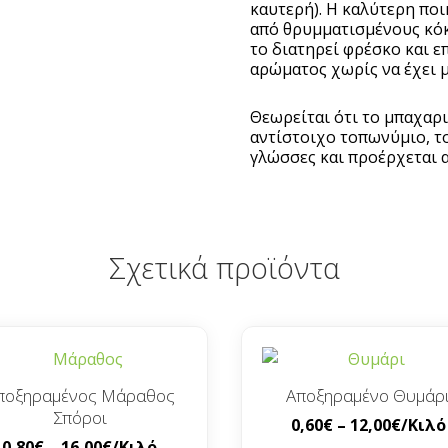
καυτερή). Η καλύτερη ποι
από θρυμματισμένους κόκ
το διατηρεί φρέσκο και 
αρώματος χωρίς να έχει μ
Θεωρείται ότι το μπαχαρι
αντίστοιχο τοπωνύμιο, το
γλώσσες και προέρχεται 
Σχετικά προϊόντα
ποξηραμένος Μάραθος
Αποξηραμένο Θυμάρ
Σπόροι
0,60
€
–
12,00
€
/Κιλό
0,80
€
–
16,00
€
/Κιλό