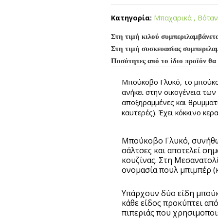
Κατηγορία:
Μπαχαρικά , Βότα
Στη τιμή κιλού συμπεριλαμβάνετ
Στη τιμή συσκευασίας συμπεριλα
Ποσότητες από το ίδιο προϊόν θα
Μπούκοβο Γλυκό, τo μπούκο
ανήκει στην οικογένεια των
αποξηραμμένες και θρυμματι
καυτερές). Έχει κόκκινο κερ
Μπούκοβο Γλυκό, συνήθως
σάλτσες και αποτελεί σημ
κουζίνας. Στη Μεσανατολί
ονομασία πουλ μπιμπέρ (κ
Υπάρχουν δύο είδη μπούκ
κάθε είδος προκύπτει από
πιπεριάς που χρησιμοποι