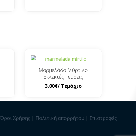
Μαρμελάδα Μύρτιλο
Εκλεκτές Γεύσεις
3,00
€
/ Τεμάχιο
Όροι Χρήσης
|
Πολιτική απορρήτου
|
Επιστροφές