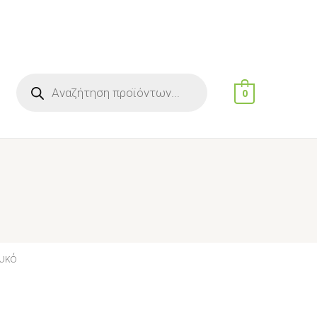
0
υκό