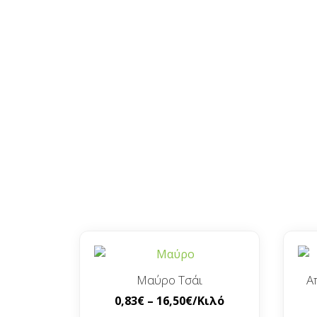
Μαύρο Τσάι
Α
0,83
€
–
16,50
€
/Κιλό