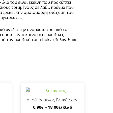
κιλία του είναι εκείνη που προκύπτει
κους τριμμένους σε λάδι, πράγμα που
επιτρέπει την ομοιόμορφη διάχυση του
αγειρευτεί.
κό αντλεί την ονομασία του από το
 οποίο είναι κοινό στις σλαβικές
από τον σλαβικό τύπο bukv «βαλανιδιά»
ι
Αποξηραμένος Γλυκάνισος
0,90
€
–
18,00
€
/Κιλό