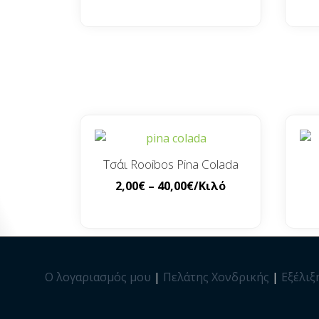
Τσάι Rooibos Pina Colada
2,00
€
–
40,00
€
/Κιλό
Ο λογαριασμός μου
|
Πελάτης Χονδρικής
|
Εξέλιξ