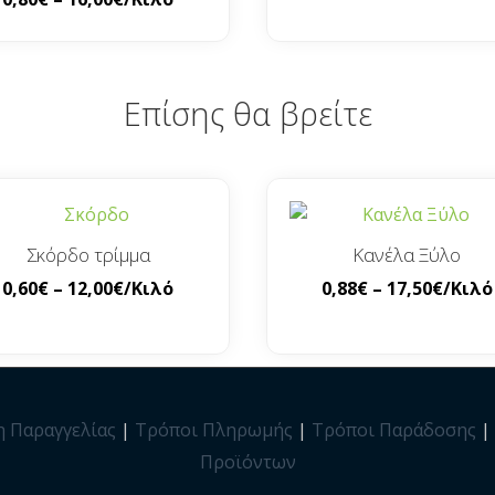
Επίσης θα βρείτε
Σκόρδο τρίμμα
Κανέλα Ξύλο
0,60
€
–
12,00
€
/Κιλό
0,88
€
–
17,50
€
/Κιλό
η Παραγγελίας
|
Τρόποι Πληρωμής
|
Τρόποι Παράδοσης
|
Προϊόντων