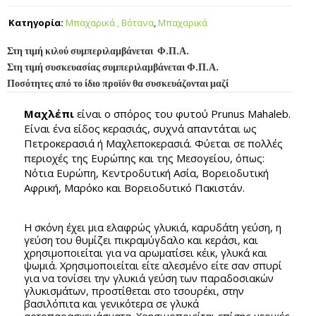
Κατηγορία:
Μπαχαρικά , Βότανα
,
Μπαχαρικά
Στη τιμή κιλού συμπεριλαμβάνεται Φ.Π.Α.
Στη τιμή συσκευασίας συμπεριλαμβάνεται Φ.Π.Α.
Ποσότητες από το ίδιο προϊόν θα συσκευάζονται μαζί
Μαχλέπι
είναι ο σπόρος του φυτού Prunus Mahaleb.
Είναι ένα είδος κερασιάς, συχνά απαντάται ως
Πετροκερασιά ή Μαχλεποκερασιά. Φύεται σε πολλές
περιοχές της Ευρώπης και της Μεσογείου, όπως:
Νότια Ευρώπη, Κεντροδυτική Ασία, Βορειοδυτική
Αφρική, Μαρόκο και Βορειοδυτικό Πακιστάν.
Η σκόνη έχει μια ελαφρώς γλυκιά, καρυδάτη γεύση, η
γεύση του θυμίζει πικραμύγδαλο και κεράσι, και
χρησιμοποιείται για να αρωματίσει κέικ, γλυκά και
ψωμιά. Χρησιμοποιείται είτε αλεσμένο είτε σαν σπυρί
για να τονίσει την γλυκιά γεύση των παραδοσιακών
γλυκισμάτων, προστίθεται στο τσουρέκι, στην
βασιλόπιτα και γενικότερα σε γλυκά