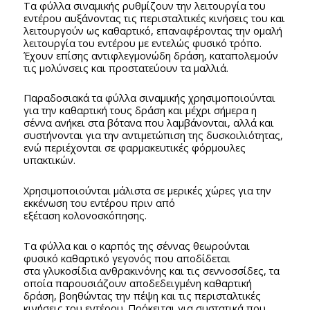
Τα φύλλα σιναμικής ρυθμίζουν την λειτουργία του
εντέρου αυξάνοντας τις περισταλτικές κινήσεις του και
λειτουργούν ως καθαρτικό, επαναφέροντας την ομαλή
λειτουργία του εντέρου με εντελώς φυσικό τρόπο.
Έχουν επίσης αντιφλεγμονώδη δράση, καταπολεμούν
τις μολύνσεις και προστατεύουν τα μαλλιά.
Παραδοσιακά τα φύλλα σιναμικής χρησιμοποιούνται
για την καθαρτική τους δράση και μέχρι σήμερα η
σέννα ανήκει στα βότανα που λαμβάνονται, αλλά και
συστήνονται για την αντιμετώπιση της δυσκοιλιότητας,
ενώ περιέχονται σε φαρμακευτικές φόρμουλες
υπακτικών.
Χρησιμοποιούνται μάλιστα σε μερικές χώρες για την
εκκένωση του εντέρου πριν από
εξέταση κολονοσκόπησης.
Τα φύλλα και ο καρπός της σέννας θεωρούνται
φυσικό καθαρτικό γεγονός που αποδίδεται
στα γλυκοσίδια ανθρακινόνης και τις σεννοσσίδες, τα
οποία παρουσιάζουν αποδεδειγμένη καθαρτική
δράση, βοηθώντας την πέψη και τις περισταλτικές
κινήσεις του εντέρου. Πρόκειται για συστατικά που