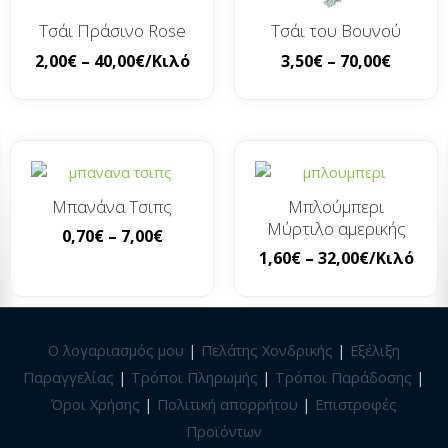
Τσάι Πράσινο Rose
Τσάι του Βουνού
2,00
€
–
40,00
€
/Κιλό
3,50
€
–
70,00
€
Μπανάνα Τσιπς
Μπλούμπερι
Μύρτιλο αμερικής
0,70
€
–
7,00
€
1,60
€
–
32,00
€
/Κιλό
Ο λογαριασμός μου
|
Πελάτης Χονδρικής
|
Εξέλιξη
Παραγγελίας
|
Τρόποι Πληρωμής
|
Τρόποι Παράδοσης
|
Όροι Χρήσης
|
Πολιτική απορρήτου
|
Επιστροφές
Προϊόντων