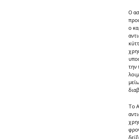
Ο ασ
προ
ο κα
αντι
κύττ
χρησ
υπο
την
λοι
μείω
διαβ
Το Α
αντι
χρησ
φρον
δείξ