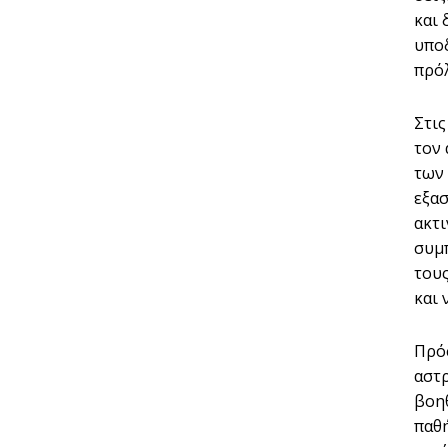
και 
υπο
πρό
Στις
τον 
των
εξασ
ακτι
συμ
του
και 
Πρόσ
αστρ
βοη
παθ