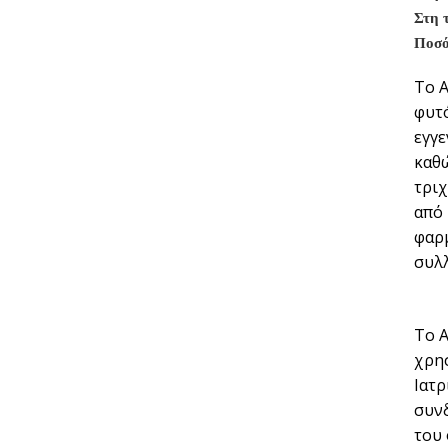
Στη 
Ποσό
Το Α
φυτό
εγγε
καθώ
τρι
από 
φαρ
συλλ
Το Α
χρησ
Ιατρ
συνδ
του 