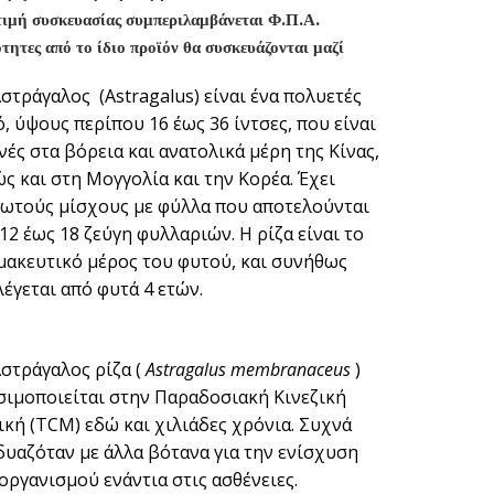
τιμή συσκευασίας συμπεριλαμβάνεται Φ.Π.Α.
τητες από το ίδιο προϊόν θα συσκευάζονται μαζί
στράγαλος (Astragalus) είναι ένα πολυετές
, ύψους περίπου 16 έως 36 ίντσες, που είναι
νές στα βόρεια και ανατολικά μέρη της Κίνας,
ς και στη Μογγολία και την Κορέα. Έχει
χωτούς μίσχους με φύλλα που αποτελούνται
12 έως 18 ζεύγη φυλλαριών. Η ρίζα είναι το
μακευτικό μέρος του φυτού, και συνήθως
έγεται από φυτά 4 ετών.
στράγαλος ρίζα (
Astragalus membranaceus
)
ιμοποιείται στην Παραδοσιακή Κινεζική
ική (TCM) εδώ και χιλιάδες χρόνια. Συχνά
υαζόταν με άλλα βότανα για την ενίσχυση
οργανισμού ενάντια στις ασθένειες.