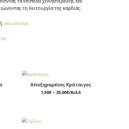
νοντας τα επίπεδα χοληστερόλης και
ιώνοντας τη λειτουργία της καρδιάς.
ή:
mountsinai
md
α
Αποξηραμένος Κράταιγος
1,50
€
–
25,00
€
/Κιλό