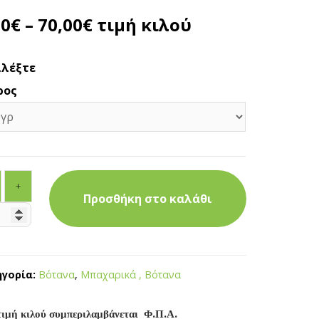
50
€
–
70,00
€
τιμή κιλού
ιλέξτε
ρος
+
Προσθήκη στο καλάθι
γορία:
Βότανα
,
Μπαχαρικά , Βότανα
τιμή κιλού συμπεριλαμβάνεται Φ.Π.Α.