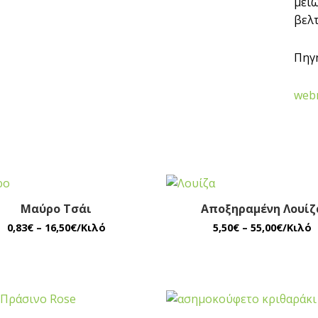
μειώ
βελτ
Πηγ
web
Μαύρο Τσάι
Αποξηραμένη Λουίζ
0,83
€
–
16,50
€
/Κιλό
5,50
€
–
55,00
€
/Κιλό