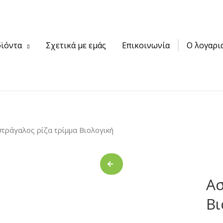
ϊόντα
Σχετικά με εμάς
Επικοινωνία
Ο λογαρι
στράγαλος ρίζα τρίμμα Βιολογική
Ασ
Βι