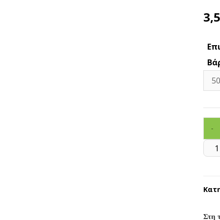
3,
Επ
Βά
-
Κατη
Στη 