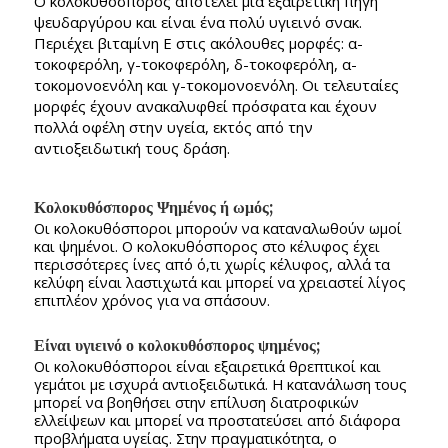
Ο κολοκυθόσπορος αποτελεί μια εξαιρετική πηγή
ψευδαργύρου και είναι ένα πολύ υγιεινό σνακ.
Περιέχει βιταμίνη Ε στις ακόλουθες μορφές: α-
τοκοφερόλη, γ-τοκοφερόλη, δ-τοκοφερόλη, α-
τοκομονοενόλη και γ-τοκομονοενόλη. Οι τελευταίες
μορφές έχουν ανακαλυφθεί πρόσφατα και έχουν
πολλά οφέλη στην υγεία, εκτός από την
αντιοξειδωτική τους δράση.
Κολοκυθόσπορος Ψημένος ή ωμός;
Οι κολοκυθόσποροι μπορούν να καταναλωθούν ωμοί
και ψημένοι. Ο κολοκυθόσπορος στο κέλυφος έχει
περισσότερες ίνες από ό,τι χωρίς κέλυφος, αλλά τα
κελύφη είναι λαστιχωτά και μπορεί να χρειαστεί λίγος
επιπλέον χρόνος για να σπάσουν.
Είναι υγιεινό ο κολοκυθόσπορος ψημένος;
Οι κολοκυθόσποροι είναι εξαιρετικά θρεπτικοί και
γεμάτοι με ισχυρά αντιοξειδωτικά. Η κατανάλωση τους
μπορεί να βοηθήσει στην επίλυση διατροφικών
ελλείψεων και μπορεί να προστατεύσει από διάφορα
προβλήματα υγείας. Στην πραγματικότητα, ο