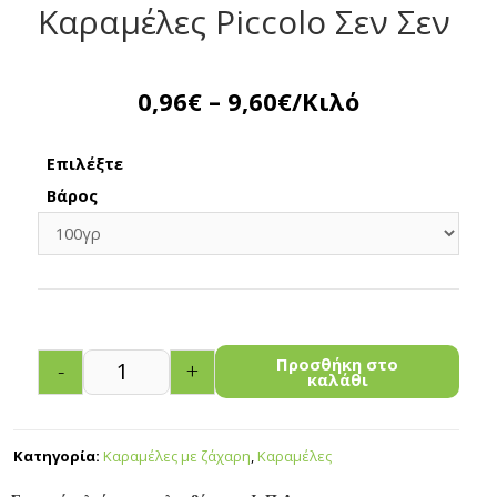
Καραμέλες Piccolo Σεν Σεν
0,96
€
–
9,60
€
/Κιλό
Επιλέξτε
Βάρος
Προσθήκη στο
-
+
καλάθι
Κατηγορία:
Καραμέλες με ζάχαρη
,
Καραμέλες