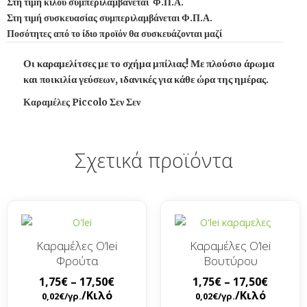
Στη τιμή κιλού συμπεριλαμβάνεται Φ.Π.Α.
Στη τιμή συσκευασίας συμπεριλαμβάνεται Φ.Π.Α.
Ποσότητες από το ίδιο προϊόν θα συσκευάζονται μαζί
Οι καραμελίτσες με το σχήμα μπίλιας! Με πλούσιο άρωμα
και ποικιλία γεύσεων, ιδανικές για κάθε ώρα της ημέρας.
Καραμέλες Piccolo Σεν Σεν
Σχετικά προϊόντα
Καραμέλες O’lei
Καραμέλες O’lei
Φρούτα
Βουτύρου
1,75
€
–
17,50
€
1,75
€
–
17,50
€
/Κιλό
/Κιλό
0,02
€
/γρ.
0,02
€
/γρ.