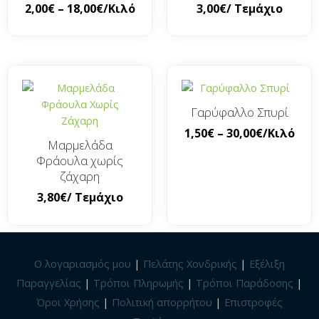
2,00
€
–
18,00
€
/Κιλό
3,00
€
/ Τεμάχιο
Γαρύφαλλο Σπυρί
1,50
€
–
30,00
€
/Κιλό
Μαρμελάδα
Φράουλα χωρίς
ζάχαρη
3,80
€
/ Τεμάχιο
Ο λογαριασμός μου
|
Πελάτης Χονδρικής
|
Εξέλιξη
Παραγγελίας
|
Τρόποι Πληρωμής
|
Τρόποι Παράδοσης
|
Όροι Χρήσης
|
Πολιτική απορρήτου
|
Επιστροφές