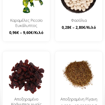
Καραμέλες Piccolo
Φασόλια
Ευκάλυπτος
0,28
€
–
2,80
€
/Κιλό
0,96
€
–
9,60
€
/Κιλό
Αποξηραμένο
Αποξηραμένη Ρίγανη
Κράνμπερι χωρίς