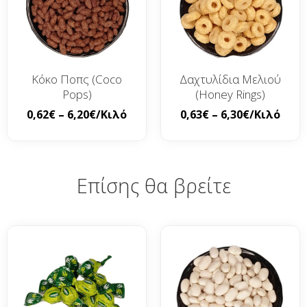
Κόκο Ποπς (Coco
Δαχτυλίδια Μελιού
Pops)
(Honey Rings)
0,62
€
–
6,20
€
/Κιλό
0,63
€
–
6,30
€
/Κιλό
Επίσης θα βρείτε