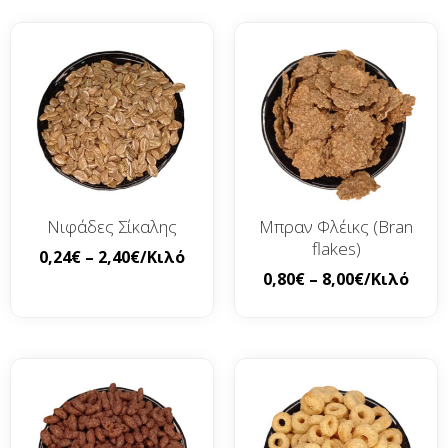
Νιφάδες Σίκαλης
Μπραν Φλέικς (Bran
flakes)
0,24
€
–
2,40
€
/Κιλό
0,80
€
–
8,00
€
/Κιλό