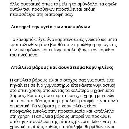
άλλο συστατικό όπως το μέλι ή τα αμύγδαλα, τα οφέλη
αυτών των προσθηκών προστίθενται ακόμη
περισσότερο στη διατροφή σας.
Διατηρεί την υγεία των πνευμόνων
Το καλαμπόκι έχει ένα καροτενοειδές γνωστό ως βήτα-
κρυπτοξανθίνη που βοηθά στην προώθηση της υγείας
των πνευμόνων και επίσης προλαμβάνει τον καρκίνο
του πνεύμονα.
Απώλεια βάρους και αδυνάτισμα Κορν φλέικς
Η απώλεια βάρους είναι ο στόχος σας για αυτό, είτε
πηγαίνετε σε ένα γυμναστήριο είτε κάνετε γυμναστική
στο σπίτι χρησιμοποιώντας τα καλύτερα μηχανήματα
βάρους. Και στις δύο περιπτώσεις, η χρήση μηχανών
με το σωστό βάρος και η πρόσληψη τροφής είναι πολύ
σημαντική. Τα γεύματα με κορν φλέικς είναι
προφανώς εύκολα στην προετοιμασία και κατάλληλα
στη χρήση. Η απώλεια βάρους μπορεί να προκύψει
από την κατανάλωση της δίαιτας με corn flakes για μια
χρονική περίοδο, καθώς η πρόσληψη θερμίδων είναι