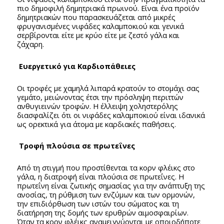
πιο δημοφιλή δημητριακά πρωινού. Είναι ένα προϊόν
δημητριακών που παρασκευάζεται από μικρές
φρυγανισμένες νιφάδες καλαμποκιού και γενικά
σερβίρονται είτε με κρύο είτε με ζεστό γάλα και
ζάχαρη.
Ευεργετικό για Καρδιοπάθειες
Οι τροφές με χαμηλά λιπαρά κρατούν το στομάχι σας
γεμάτο, μειώνοντας έτσι την πρόσληψη περιττών
ανθυγιεινών τροφών. Η έλλειψη χοληστερόλης
διασφαλίζει ότι οι νιφάδες καλαμποκιού είναι ιδανικά
ως ορεκτικά για άτομα με καρδιακές παθήσεις.
Τροφή πλούσια σε πρωτεΐνες
Από τη στιγμή που προστίθενται τα κορν φλέικς στο
γάλα, η διατροφή είναι πλούσια σε πρωτεΐνες. Η
πρωτεΐνη είναι ζωτικής σημασίας για την ανάπτυξη της
ανοσίας, τη ρύθμιση των ενζύμων και των ορμονών,
την επιδιόρθωση των ιστών του σώματος και τη
διατήρηση της δομής των ερυθρών αιμοσφαιρίων.
Όταν τα κορν φλέικς αναμειγνύονται με οποιοδήποτε