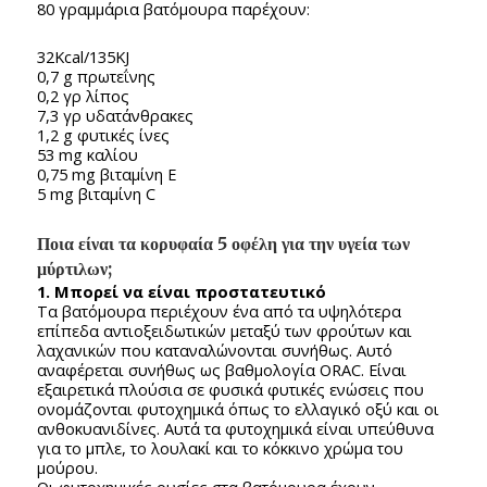
80 γραμμάρια βατόμουρα παρέχουν:
32Kcal/135KJ
0,7 g πρωτεΐνης
0,2 γρ λίπος
7,3 γρ υδατάνθρακες
1,2 g φυτικές ίνες
53 mg καλίου
0,75 mg βιταμίνη Ε
5 mg βιταμίνη C
Ποια είναι τα κορυφαία 5 οφέλη για την υγεία των
μύρτιλων;
1. Μπορεί να είναι προστατευτικό
Τα βατόμουρα περιέχουν ένα από τα υψηλότερα
επίπεδα αντιοξειδωτικών μεταξύ των φρούτων και
λαχανικών που καταναλώνονται συνήθως. Αυτό
αναφέρεται συνήθως ως βαθμολογία ORAC. Είναι
εξαιρετικά πλούσια σε φυσικά φυτικές ενώσεις που
ονομάζονται φυτοχημικά όπως το ελλαγικό οξύ και οι
ανθοκυανιδίνες. Αυτά τα φυτοχημικά είναι υπεύθυνα
για το μπλε, το λουλακί και το κόκκινο χρώμα του
μούρου.
Οι φυτοχημικές ουσίες στα βατόμουρα έχουν