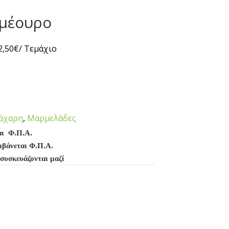
μέουρο
2,50
€
/ Τεμάχιο
ζάχαρη
,
Μαρμελάδες
αι Φ.Π.Α.
μβάνεται Φ.Π.Α.
 συσκευάζονται μαζί