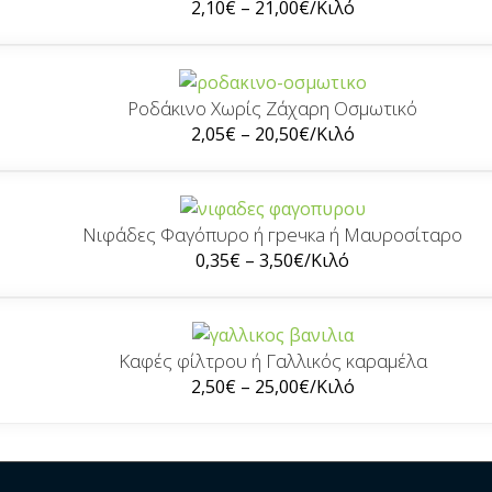
2,10
€
–
21,00
€
/Κιλό
Ροδάκινο Χωρίς Ζάχαρη Οσμωτικό
2,05
€
–
20,50
€
/Κιλό
Νιφάδες Φαγόπυρο ή гречка ή Μαυροσίταρο
0,35
€
–
3,50
€
/Κιλό
Καφές φίλτρου ή Γαλλικός καραμέλα
2,50
€
–
25,00
€
/Κιλό