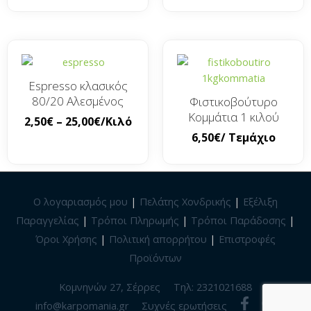
Espresso κλασικός
80/20 Αλεσμένος
Φιστικοβούτυρο
Κομμάτια 1 κιλού
2,50
€
–
25,00
€
/Κιλό
6,50
€
/ Τεμάχιο
Ο λογαριασμός μου
|
Πελάτης Χονδρικής
|
Εξέλιξη
Παραγγελίας
|
Τρόποι Πληρωμής
|
Τρόποι Παράδοσης
|
Όροι Χρήσης
|
Πολιτική απορρήτου
|
Επιστροφές
Προϊόντων
Κομνηνών 27, Σέρρες
Τηλ: 2321021688
info@karpomania.gr
Συχνές ερωτήσεις