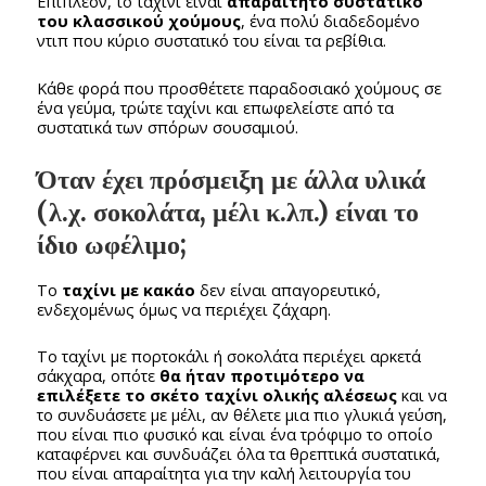
Επιπλέον, το ταχίνι είναι
απαραίτητο συστατικό
του κλασσικού χούμους
, ένα πολύ διαδεδομένο
ντιπ που κύριο συστατικό του είναι τα ρεβίθια.
Κάθε φορά που προσθέτετε παραδοσιακό χούμους σε
ένα γεύμα, τρώτε ταχίνι και επωφελείστε από τα
συστατικά των σπόρων σουσαμιού.
Όταν έχει πρόσμειξη με άλλα υλικά
(λ.χ. σοκολάτα, μέλι κ.λπ.) είναι το
ίδιο ωφέλιμο;
Το
ταχίνι με κακάο
δεν είναι απαγορευτικό,
ενδεχομένως όμως να περιέχει ζάχαρη.
Το ταχίνι με πορτοκάλι ή σοκολάτα περιέχει αρκετά
σάκχαρα, οπότε
θα ήταν προτιμότερο να
επιλέξετε το σκέτο ταχίνι ολικής αλέσεως
και να
το συνδυάσετε με μέλι, αν θέλετε μια πιο γλυκιά γεύση,
που είναι πιο φυσικό και είναι ένα τρόφιμο το οποίο
καταφέρνει και συνδυάζει όλα τα θρεπτικά συστατικά,
που είναι απαραίτητα για την καλή λειτουργία του