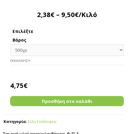
2,38
€
–
9,50
€
/Κιλό
Επιλέξτε
Βάρος
ΕΚΚΑΘΆΡΙΣΗ
4,75
€
Προσθήκη στο καλάθι
Κατηγορία:
Είδη Επάλειψης
Στη τιμή κιλού συμπεριλαμβάνεται Φ.Π.Α.