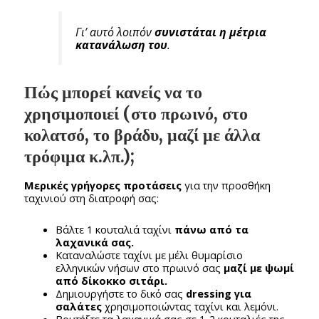
Γι’ αυτό λοιπόν
συνιστάται η μέτρια
κατανάλωση του
.
Πώς μπορεί κανείς να το
χρησιμοποιεί (στο πρωινό, στο
κολατσό, το βράδυ, μαζί με άλλα
τρόφιμα κ.λπ.);
Μερικές γρήγορες προτάσεις
για την προσθήκη
ταχινιού στη διατροφή σας:
Βάλτε 1 κουταλιά ταχίνι
πάνω από τα
λαχανικά σας.
Καταναλώστε ταχίνι με μέλι θυμαρίσιο
ελληνικών νήσων στο πρωινό σας
μαζί με ψωμί
από δίκοκκο σιτάρι.
Δημιουργήστε το δικό σας
dressing για
σαλάτες
χρησιμοποιώντας ταχίνι και λεμόνι.
Βουτήξτε τα λαχανικά σας σε 1-2 κουταλιές της