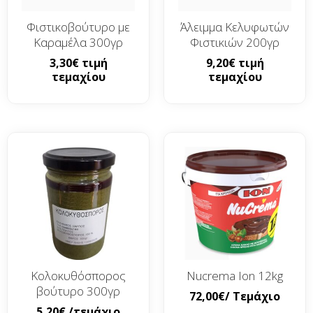
Φιστικοβούτυρο με
Άλειμμα Κελυφωτών
Καραμέλα 300γρ
Φιστικιών 200γρ
3,30
€
τιμή
9,20
€
τιμή
τεμαχίου
τεμαχίου
Κολοκυθόσπορος
Nucrema Ion 12kg
βούτυρο 300γρ
72,00
€
/ Τεμάχιο
5,20
€
/τεμάχιο