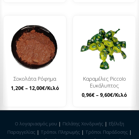
Σοκολάτα Ρόφημα
Καραμέλες Piccolo
Ευκάλυπτος
1,20
€
–
12,00
€
/Κιλό
0,96
€
–
9,60
€
/Κιλό
Ο λογαριασμός μου
|
Πελάτης Χονδρικής
|
Εξέλιξη
Παραγγελίας
|
Τρόποι Πληρωμής
|
Τρόποι Παράδοσης
|