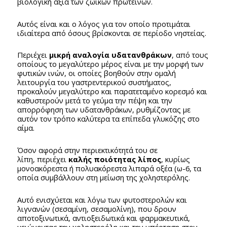
βιολογική αξία των ζωικών πρωτεϊνών.
Αυτός είναι και ο λόγος για τον οποίο προτιμάται
ιδιαίτερα από όσους βρίσκονται σε περίοδο νηστείας.
Περιέχει
μικρή αναλογία υδατανθράκων
, από τους
οποίους το μεγαλύτερο μέρος είναι με την μορφή των
φυτικών ινών, οι οποίες βοηθούν στην ομαλή
λειτουργία του γαστρεντερικού συστήματος,
προκαλούν μεγαλύτερο και παρατεταμένο κορεσμό και
καθυστερούν μετά το γεύμα την πέψη και την
απορρόφηση των υδατανθράκων, ρυθμίζοντας με
αυτόν τον τρόπο καλύτερα τα επίπεδα γλυκόζης στο
αίμα.
Όσον αφορά στην περιεκτικότητά του σε
λίπη, περιέχει
καλής ποιότητας λίπος
, κυρίως
μονοακόρεστα ή πολυακόρεστα λιπαρά οξέα (ω-6, τα
οποία συμβάλλουν στη μείωση της χοληστερόλης.
Αυτό ενισχύεται και λόγω των φυτοστερολών και
λιγνανών (σεσαμίνη, σεσαμολίνη), που δρουν
αποτοξινωτικά, αντιοξειδωτικά και φαρμακευτικά,
μειώνοντας την χοληστερόλη και την υπέρταση στον