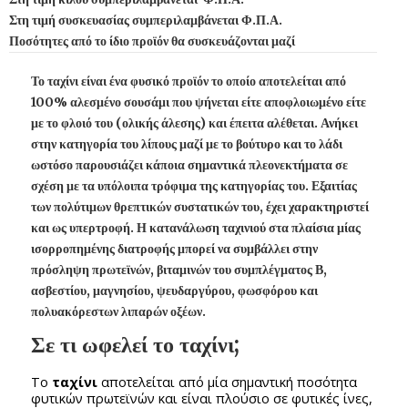
Στη τιμή συσκευασίας συμπεριλαμβάνεται Φ.Π.Α.
Ποσότητες από το ίδιο προϊόν θα συσκευάζονται μαζί
Το ταχίνι είναι ένα φυσικό προϊόν το οποίο αποτελείται από
100% αλεσμένο σουσάμι που ψήνεται είτε αποφλοιωμένο είτε
με το φλοιό του (ολικής άλεσης) και έπειτα αλέθεται. Ανήκει
στην κατηγορία του λίπους μαζί με το βούτυρο και το λάδι
ωστόσο παρουσιάζει κάποια σημαντικά πλεονεκτήματα σε
σχέση με τα υπόλοιπα τρόφιμα της κατηγορίας του. Εξαιτίας
των πολύτιμων θρεπτικών συστατικών του, έχει χαρακτηριστεί
και ως υπερτροφή. Η κατανάλωση ταχινιού στα πλαίσια μίας
ισορροπημένης διατροφής μπορεί να συμβάλλει στην
πρόσληψη πρωτεϊνών, βιταμινών του συμπλέγματος Β,
ασβεστίου, μαγνησίου, ψευδαργύρου, φωσφόρου και
πολυακόρεστων λιπαρών οξέων.
Σε τι ωφελεί το ταχίνι;
Το
ταχίνι
αποτελείται από μία σημαντική ποσότητα
φυτικών πρωτεϊνών και είναι πλούσιο σε φυτικές ίνες,