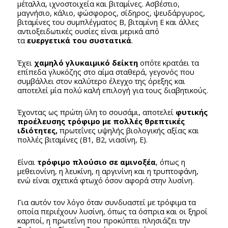
μέταλλα, ιχνοστοιχεία και βιταμίνες. Ασβέστιο,
μαγνήσιο, κάλιο, φώσφορος, σίδηρος, ψευδάργυρος,
βιταμίνες του συμπλέγματος Β, βιταμίνη Ε και άλλες
αντιοξειδωτικές ουσίες είναι μερικά από
τα
ευεργετικά του συστατικά
.
Έχει
χαμηλό γλυκαιμικό δείκτη
οπότε κρατάει τα
επίπεδα γλυκόζης στο αίμα σταθερά, γεγονός που
συμβάλλει στον καλύτερο έλεγχο της όρεξης και
αποτελεί μία πολύ καλή επιλογή για τους διαβητικούς.
Έχοντας ως πρώτη ύλη το σουσάμι, αποτελεί
φυτικής
προέλευσης τρόφιμο με πολλές θρεπτικές
ιδιότητες,
πρωτεΐνες υψηλής βιολογικής αξίας και
πολλές βιταμίνες (Β1, Β2, νιασίνη, Ε).
Είναι
τρόφιμο πλούσιο σε αμινοξέα
, όπως η
μεθειονίνη, η λευκίνη, η αργινίνη και η τρυπτοφάνη,
ενώ είναι σχετικά φτωχό όσον αφορά στην λυσίνη.
Για αυτόν τον λόγο όταν συνδυαστεί με τρόφιμα τα
οποία περιέχουν λυσίνη, όπως τα όσπρια και οι ξηροί
καρποί, η πρωτεΐνη που προκύπτει πλησιάζει την