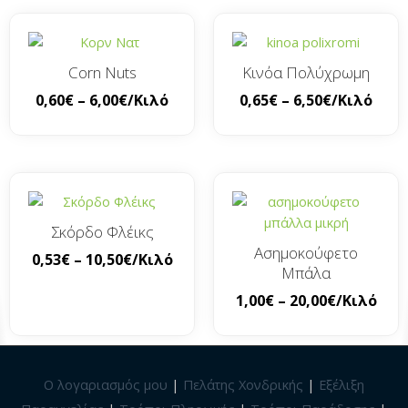
Corn Nuts
Κινόα Πολύχρωμη
0,60
€
–
6,00
€
/Κιλό
0,65
€
–
6,50
€
/Κιλό
Σκόρδο Φλέικς
Ασημοκούφετο
0,53
€
–
10,50
€
/Κιλό
Μπάλα
1,00
€
–
20,00
€
/Κιλό
Ο λογαριασμός μου
|
Πελάτης Χονδρικής
|
Εξέλιξη