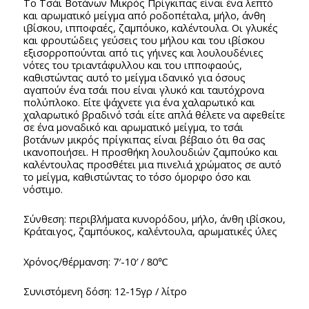
Το Τσάι Βοτάνων Μικρός Πρίγκιπας είναι ένα λεπτό
και αρωματικό μείγμα από ροδοπέταλα, μήλο, άνθη
ιβίσκου, ιπποφαές, ζαμπόυκο, καλέντουλα. Οι γλυκές
και φρουτώδεις γεύσεις του μήλου και του ιβίσκου
εξισορροπούνται από τις γήινες και λουλουδένιες
νότες του τριαντάφυλλου και του ιπποφαούς,
καθιστώντας αυτό το μείγμα ιδανικό για όσους
αγαπούν ένα τσάι που είναι γλυκό και ταυτόχρονα
πολύπλοκο. Είτε ψάχνετε για ένα χαλαρωτικό και
χαλαρωτικό βραδινό τσάι είτε απλά θέλετε να αφεθείτε
σε ένα μοναδικό και αρωματικό μείγμα, το τσάι
βοτάνων μικρός πρίγκιπας είναι βέβαιο ότι θα σας
ικανοποιήσει. Η προσθήκη λουλουδιών ζαμπούκο και
καλέντουλας προσθέτει μια πινελιά χρώματος σε αυτό
το μείγμα, καθιστώντας το τόσο όμορφο όσο και
νόστιμο.
Σύνθεση: περιβλήματα κυνορόδου, μήλο, άνθη ιβίσκου,
Κράταιγος, ζαμπόυκος, καλέντουλα, αρωματικές ύλες
Χρόνος/θέρμανση: 7′-10′ / 80℃
Συνιστόμενη δόση: 12-15γρ / λίτρο