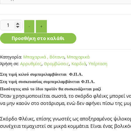
Σκόρδο
-
+
Φλέικς
ποσότητα
Προσθήκη στο καλάθι
Κατηγορία:
Μπαχαρικά , Βότανα
,
Μπαχαρικά
Χρήση σε:
Αρρυθμίες
,
Θρομβώσεις
,
Καρδιά
,
Υπέρταση
Στη τιμή κιλού συμπεριλαμβάνεται Φ.Π.Α.
Στη τιμή συσκευασίας συμπεριλαμβάνεται Φ.Π.Α.
Ποσότητες από το ίδιο προϊόν θα συσκευάζονται μαζί
Όταν χρησιμοποιείται σωστά, το σκόρδο φλέικς μπορεί να
να μην καούν στο σοτάρισμα, ενώ δεν αφήνει πίσω της μυρ
Σκόρδο Φλέικς, επίσης γνωστές ως αποξηραμένος ψιλοκο
συνέχεια τεμαχιστεί σε μικρά κομμάτια. Είναι ένας βολικ