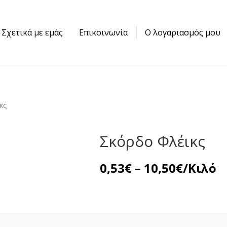
Σχετικά με εμάς
Επικοινωνία
Ο λογαριασμός μου
κς
Σκόρδο Φλέικς
Price
0,53
€
–
10,50
€
/Κιλό
range:
0,53€
throug