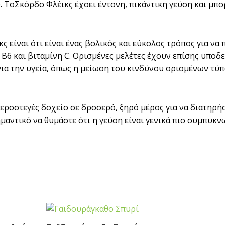
ΤοΣκόρδο Φλέικς έχοει έντονη, πικάντικη γεύση και μπορ
είναι ότι είναι ένας βολικός και εύκολος τρόπος για να π
 Β6 και βιταμίνη C. Ορισμένες μελέτες έχουν επίσης υπο
για την υγεία, όπως η μείωση του κινδύνου ορισμένων τύ
εροστεγές δοχείο σε δροσερό, ξηρό μέρος για να διατηρήσ
ημαντικό να θυμάστε ότι η γεύση είναι γενικά πιο συμπυκ