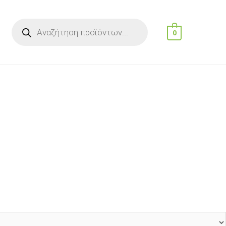
Products
search
0
h