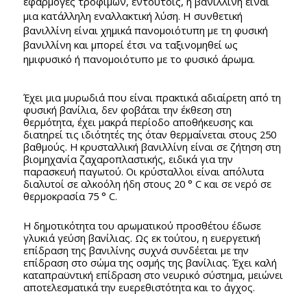
εφαρμογές τροφίμων, εντούτοις, η βανιλλίνη είναι
μια κατάλληλη εναλλακτική λύση. Η συνθετική
βανιλλίνη είναι χημικά πανομοιότυπη με τη φυσική
βανιλλίνη και μπορεί έτσι να ταξινομηθεί ως
ημιφυσικό ή πανομοιότυπο με το φυσικό άρωμα.
Έχει μια μυρωδιά που είναι πρακτικά αδιαίρετη από τη
φυσική βανίλια, δεν φοβάται την έκθεση στη
θερμότητα, έχει μακρά περίοδο αποθήκευσης και
διατηρεί τις ιδιότητές της όταν θερμαίνεται στους 250
βαθμούς. Η κρυσταλλική βανιλλίνη είναι σε ζήτηση στη
βιομηχανία ζαχαροπλαστικής, ειδικά για την
παρασκευή παγωτού. Οι κρύσταλλοι είναι απόλυτα
διαλυτοί σε αλκοόλη ήδη στους 20 ° C και σε νερό σε
θερμοκρασία 75 ° C.
Η δημοτικότητα του αρωματικού προσθέτου έδωσε
γλυκιά γεύση βανίλιας. Ως εκ τούτου, η ευεργετική
επίδραση της βανιλίνης συχνά συνδέεται με την
επίδραση στο σώμα της οσμής της βανίλιας. Έχει καλή
καταπραϋντική επίδραση στο νευρικό σύστημα, μειώνει
αποτελεσματικά την ευερεθιστότητα και το άγχος.