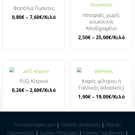
Φασόλια Γίγαντες
Ιπποφαές χωρίς
0,80
€
–
7,60
€
/Κιλό
κουκουτσι
Αποξηραμένο
2,50
€
–
25,00
€
/Κιλό
Ρύζι Κίτρινο
Καφές φίλτρου ή
Γαλλικός (κλασικός)
0,26
€
–
2,60
€
/Κιλό
1,90
€
–
19,00
€
/Κιλό
Ο λογαριασμός μου
|
Πελάτης Χονδρικής
|
Εξέλιξη
Παραγγελίας
|
Τρόποι Πληρωμής
|
Τρόποι Παράδοσης
|