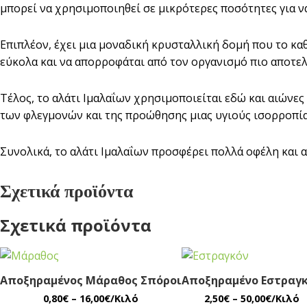
μπορεί να χρησιμοποιηθεί σε μικρότερες ποσότητες για ν
Επιπλέον, έχει μια μοναδική κρυσταλλική δομή που το καθ
εύκολα και να απορροφάται από τον οργανισμό πιο αποτελ
Τέλος, το αλάτι Ιμαλαΐων χρησιμοποιείται εδώ και αιώνες
των φλεγμονών και της προώθησης μιας υγιούς ισορροπί
Συνολικά, το αλάτι Ιμαλαΐων προσφέρει πολλά οφέλη και απ
Σχετικά προϊόντα
Σχετικά προϊόντα
Αποξηραμένος Μάραθος Σπόροι
Αποξηραμένο Εστραγ
Price
Price
0,80
€
–
16,00
€
/Κιλό
2,50
€
–
50,00
€
/Κιλό