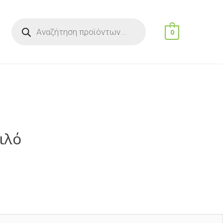
Products
search
0
ιλό