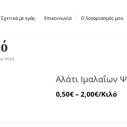
Σχετικά με εμάς
Επικοινωνία
Ο λογαριασμός μου
λό
ων Ψιλό
Αλάτι Ιμαλαΐων Ψ
Price
0,50
€
–
2,00
€
/Κιλό
range:
0,50€
through