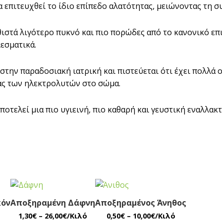
α επιτευχθεί το ίδιο επίπεδο αλατότητας, μειώνοντας τη 
ιστά λιγότερο πυκνό και πιο πορώδες από το κανονικό επιτ
εσματικά.
 στην παραδοσιακή ιατρική και πιστεύεται ότι έχει πολλά
ας των ηλεκτρολυτών στο σώμα.
οτελεί μια πιο υγιεινή, πιο καθαρή και γευστική εναλλακτ
κόν
Αποξηραμένη Δάφνη
Αποξηραμένος Άνηθος
Price
Price
1,30
€
–
26,00
€
/Κιλό
0,50
€
–
10,00
€
/Κιλό