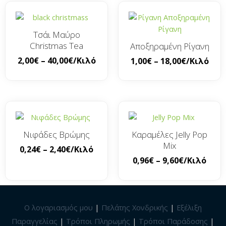
Τσάι Μαύρο
Christmas Tea
Αποξηραμένη Ρίγανη
2,00
€
–
40,00
€
/Κιλό
1,00
€
–
18,00
€
/Κιλό
Νιφάδες Βρώμης
Καραμέλες Jelly Pop
Mix
0,24
€
–
2,40
€
/Κιλό
0,96
€
–
9,60
€
/Κιλό
Ο λογαριασμός μου
|
Πελάτης Χονδρικής
|
Εξέλιξη
Παραγγελίας
|
Τρόποι Πληρωμής
|
Τρόποι Παράδοσης
|