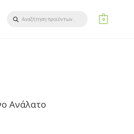
Products
search
0
νο Ανάλατο