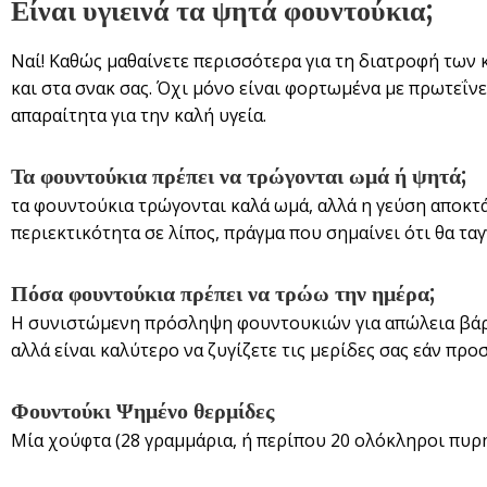
Είναι υγιεινά τα ψητά φουντούκια;
Ναί! Καθώς μαθαίνετε περισσότερα για τη διατροφή τω
και στα σνακ σας. Όχι μόνο είναι φορτωμένα με πρωτεΐνε
απαραίτητα για την καλή υγεία.
Τα φουντούκια πρέπει να τρώγονται ωμά ή ψητά;
τα φουντούκια τρώγονται καλά ωμά, αλλά η γεύση αποκτά
περιεκτικότητα σε λίπος, πράγμα που σημαίνει ότι θα τα
Πόσα φουντούκια πρέπει να τρώω την ημέρα;
Η συνιστώμενη πρόσληψη φουντουκιών για απώλεια βάρου
αλλά είναι καλύτερο να ζυγίζετε τις μερίδες σας εάν προ
Φουντούκι Ψημένο θερμίδες
Μία χούφτα (28 γραμμάρια, ή περίπου 20 ολόκληροι πυρ