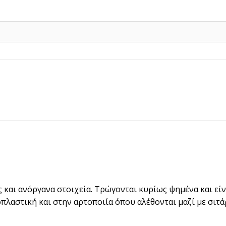
3,00€
throug
28,50€
 και ανόργανα στοιχεία. Τρώγονται κυρίως ψημένα και εί
λαστική και στην αρτοποιία όπου αλέθονται μαζί με σιτά