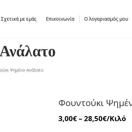
Σχετικά με εμάς
Επικοινωνία
Ο λογαριασμός μου
 Ανάλατο
ούκι Ψημένο Ανάλατο
Φουντούκι Ψημέ
Price
3,00
€
–
28,50
€
/Κιλό
range: