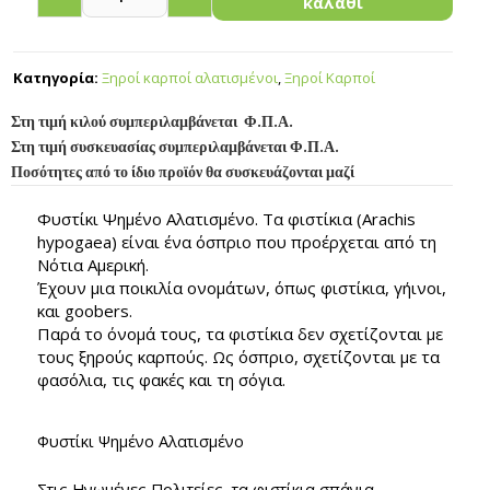
καλάθι
Κατηγορία:
Ξηροί καρποί αλατισμένοι
,
Ξηροί Καρποί
Στη τιμή κιλού συμπεριλαμβάνεται Φ.Π.Α.
Στη τιμή συσκευασίας συμπεριλαμβάνεται Φ.Π.Α.
Ποσότητες από το ίδιο προϊόν θα συσκευάζονται μαζί
Φυστίκι Ψημένο Αλατισμένο. Τα φιστίκια (Arachis
hypogaea) είναι ένα όσπριο που προέρχεται από τη
Νότια Αμερική.
Έχουν μια ποικιλία ονομάτων, όπως φιστίκια, γήινοι,
και goobers.
Παρά το όνομά τους, τα φιστίκια δεν σχετίζονται με
τους ξηρούς καρπούς. Ως όσπριο, σχετίζονται με τα
φασόλια, τις φακές και τη σόγια.
Φυστίκι Ψημένο Αλατισμένο
Στις Ηνωμένες Πολιτείες, τα φιστίκια σπάνια