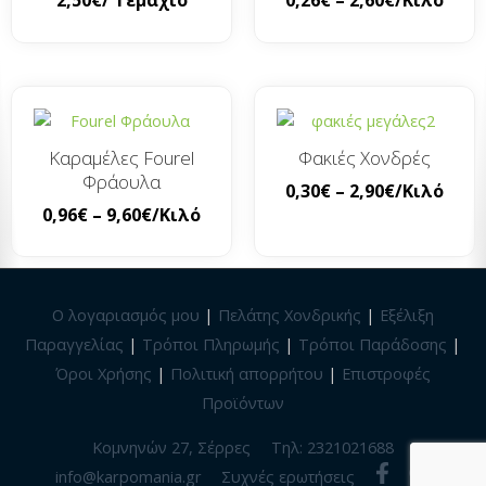
2,50
€
/ Τεμάχιο
0,26
€
–
2,60
€
/Κιλό
Καραμέλες Fourel
Φακιές Χονδρές
Φράουλα
0,30
€
–
2,90
€
/Κιλό
0,96
€
–
9,60
€
/Κιλό
Ο λογαριασμός μου
|
Πελάτης Χονδρικής
|
Εξέλιξη
Παραγγελίας
|
Τρόποι Πληρωμής
|
Τρόποι Παράδοσης
|
Όροι Χρήσης
|
Πολιτική απορρήτου
|
Επιστροφές
Προϊόντων
Κομνηνών 27, Σέρρες
Τηλ: 2321021688
info@karpomania.gr
Συχνές ερωτήσεις