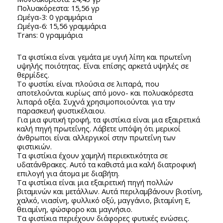
Πολυακόρεστα: 15,56 γρ
Ωμέγα-3: 0 γραμμάρια
Ωμέγα-6: 15,56 γραμμάρια
Trans: 0 γραμμάρια
Τα φιστίκια είναι γεμάτα με υγιή λίπη και πρωτεΐνη
υψηλής ποιότητας. Είναι επίσης αρκετά υψηλές σε
θερμίδες.
Το φυστίκι είναι πλούσια σε λιπαρά, που
αποτελούνται κυρίως από μονο- και πολυακόρεστα
λιπαρά οξέα. Συχνά χρησιμοποιούνται για την
παρασκευή φυστικέλαιου.
Για μια φυτική τροφή, τα φιστίκια είναι μια εξαιρετικά
καλή πηγή πρωτεΐνης. Λάβετε υπόψη ότι μερικοί
άνθρωποι είναι αλλεργικοί στην πρωτεΐνη των
φιστικιών.
Τα φιστίκια έχουν χαμηλή περιεκτικότητα σε
υδατάνθρακες. Αυτό τα καθιστά μια καλή διατροφική
επιλογή για άτομα με διαβήτη.
Τα φιστίκια είναι μια εξαιρετική πηγή πολλών
βιταμινών και μετάλλων. Αυτά περιλαμβάνουν βιοτίνη,
χαλκό, νιασίνη, φυλλικό οξύ, μαγγάνιο, βιταμίνη Ε,
θειαμίνη, φώσφορο και μαγνήσιο.
Τα φιστίκια περιέχουν διάφορες φυτικές ενώσεις.