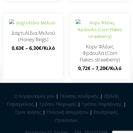
Δαχτυλίδια Μελιού
(Honey Rings)
Κορν Φλέικς
0,63
€
–
6,30
€
/Κιλό
Φράουλα (Corn
Flakes strawberry)
0,72
€
–
7,20
€
/Κιλό
Ο λογαριασμός μου
|
Πελάτης Χονδρικής
|
Εξέλιξη
Παραγγελίας
|
Τρόποι Πληρωμής
|
Τρόποι Παράδοσης
|
Όροι Χρήσης
|
Πολιτική απορρήτου
|
Επιστροφές
Προϊόντων
Κομνηνών 27, Σέρρες
Τηλ: 2321021688