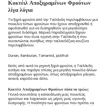
Κοκτέιλ Αποξηραμένων Φρούτων
λίγα λόγια
Τα ξηρά φρούτα από την Ταϊλάνδη περιλαμβάνουν μια
ποικιλία τύπων φρούτων που έχουν αποξηρανθεί ή
αφυδατωθεί για να διατηρηθούν για μεγαλύτερο
χρονικό διάστημα. Μερικά παραδείγματα ξηρών
φρούτων που είναι εγγενή στην Ταϊλάνδη ή που
συναντώνται συνήθως στην ταϊλανδέζικη κουζίνα
περιλαμβάνουν:
Durian, Rambutan, Tamarind, Jackfruit
Εκτός από αυτά τα γηγενή ξηρά φρούτα, η Ταϊλάνδη
εισάγει και παράγει επίσης μια μεγάλη ποικιλία άλλων
αποξηραμένων φρούτων, όπως αποξηραμένο μάνγκο,
ανανά, καρύδα και άλλα.
Κοκτέιλ Αποξηραμένων Φρούτων πόσα να τρώω;
Γενικά συνιστάται η κατανάλωση μιας ποικιλίας
φρούτων και λαχανικών ως μέρος μιας υγιεινής
διατροφής. Η ποσότητα των φρούτων που πρέπει να