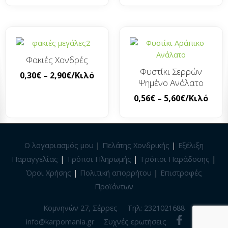
Φακιές Χονδρές
Φυστίκι Σερρών
0,30
€
–
2,90
€
/Κιλό
Ψημένο Ανάλατο
0,56
€
–
5,60
€
/Κιλό
Ο λογαριασμός μου
|
Πελάτης Χονδρικής
|
Εξέλιξη
Παραγγελίας
|
Τρόποι Πληρωμής
|
Τρόποι Παράδοσης
|
Όροι Χρήσης
|
Πολιτική απορρήτου
|
Επιστροφές
Προϊόντων
Κομνηνών 27, Σέρρες
Τηλ: 2321021688
info@karpomania.gr
Συχνές ερωτήσεις