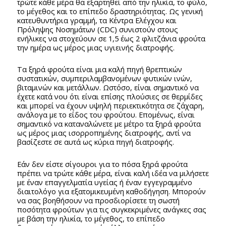
τρώτε κάθε μέρα θα εξαρτηθεί από την ηλικία, το φύλο,
το μέγεθος και το επίπεδο δραστηριότητας. Ως γενική
κατευθυντήρια γραμμή, τα Κέντρα Ελέγχου και
Πρόληψης Νοσημάτων (CDC) συνιστούν στους
ενήλικες να στοχεύουν σε 1,5 έως 2 φλιτζάνια φρούτα
την ημέρα ως μέρος μιας υγιεινής διατροφής.
Τα ξηρά φρούτα είναι μια καλή πηγή θρεπτικών
συστατικών, συμπεριλαμβανομένων φυτικών ινών,
βιταμινών και μετάλλων. Ωστόσο, είναι σημαντικό να
έχετε κατά νου ότι είναι επίσης πλούσιες σε θερμίδες
και μπορεί να έχουν υψηλή περιεκτικότητα σε ζάχαρη,
ανάλογα με το είδος του φρούτου. Επομένως, είναι
σημαντικό να καταναλώνετε με μέτρο τα ξηρά φρούτα
ως μέρος μιας ισορροπημένης διατροφής, αντί να
βασίζεστε σε αυτά ως κύρια πηγή διατροφής.
Εάν δεν είστε σίγουροι για το πόσα ξηρά φρούτα
πρέπει να τρώτε κάθε μέρα, είναι καλή ιδέα να μιλήσετε
με έναν επαγγελματία υγείας ή έναν εγγεγραμμένο
διαιτολόγο για εξατομικευμένη καθοδήγηση. Μπορούν
να σας βοηθήσουν να προσδιορίσετε τη σωστή
ποσότητα φρούτων για τις συγκεκριμένες ανάγκες σας
με βάση την ηλικία, το μέγεθος, το επίπεδο