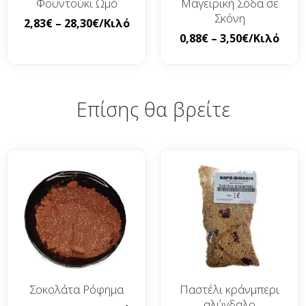
Φουντούκι Ωμό
Μαγειρική Σόδα σε
Σκόνη
2,83
€
–
28,30
€
/Κιλό
0,88
€
–
3,50
€
/Κιλό
Επίσης θα βρείτε
Σοκολάτα Ρόφημα
Παστέλι κράνμπερι
αλύγδαλο