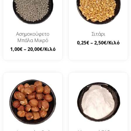
Ασημοκούφετο
Σιτάρι
Μπάλα Μικρό
0,25
€
–
2,50
€
/Κιλό
1,00
€
–
20,00
€
/Κιλό