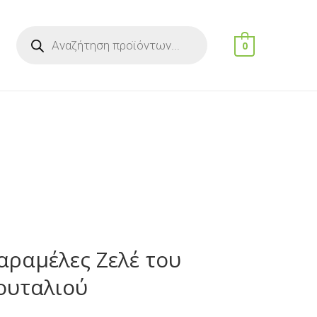
0
αραμέλες Ζελέ του
ουταλιού