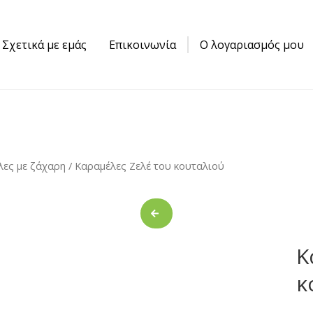
Σχετικά με εμάς
Επικοινωνία
Ο λογαριασμός μου
λες με ζάχαρη
/ Καραμέλες Ζελέ του κουταλιού
Κ
κ