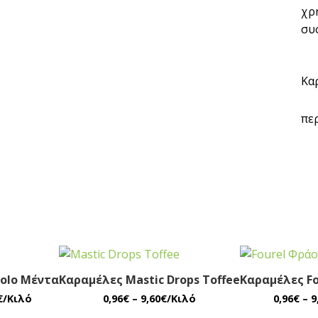
χρ
συ
Κα
πε
colo Μέντα
Καραμέλες Mastic Drops Toffee
Καραμέλες F
€
/Κιλό
0,96
€
–
9,60
€
/Κιλό
0,96
€
–
9