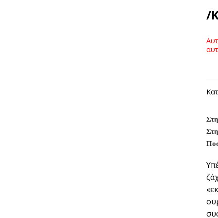
/
Αυτ
αυτ
Κατ
Στη
Στη
Ποσ
Υπ
ζά
«ε
ου
συ