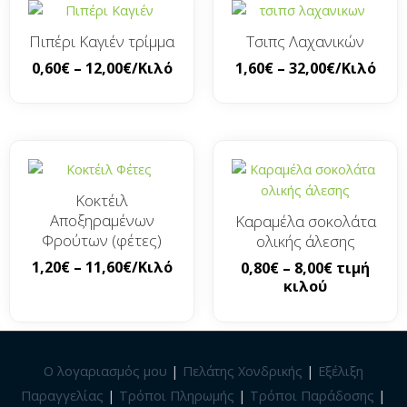
Πιπέρι Καγιέν τρίμμα
Τσιπς Λαχανικών
0,60
€
–
12,00
€
/Κιλό
1,60
€
–
32,00
€
/Κιλό
Κοκτέιλ
Αποξηραμένων
Καραμέλα σοκολάτα
Φρούτων (φέτες)
ολικής άλεσης
1,20
€
–
11,60
€
/Κιλό
0,80
€
–
8,00
€
τιμή
κιλού
Ο λογαριασμός μου
|
Πελάτης Χονδρικής
|
Εξέλιξη
Παραγγελίας
|
Τρόποι Πληρωμής
|
Τρόποι Παράδοσης
|