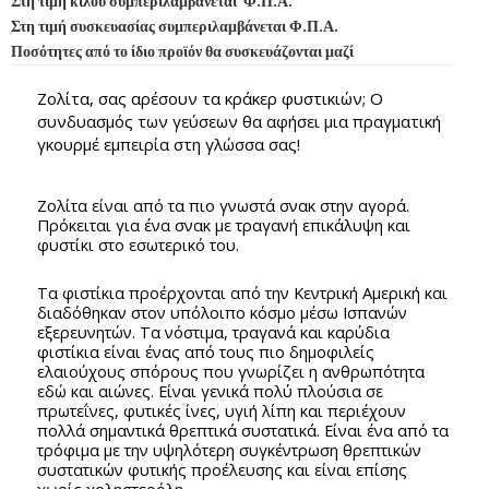
Στη τιμή κιλού συμπεριλαμβάνεται Φ.Π.Α.
Στη τιμή συσκευασίας συμπεριλαμβάνεται Φ.Π.Α.
Ποσότητες από το ίδιο προϊόν θα συσκευάζονται μαζί
Ζολίτα, σας αρέσουν τα κράκερ φυστικιών; Ο
συνδυασμός των γεύσεων θα αφήσει μια πραγματική
γκουρμέ εμπειρία στη γλώσσα σας!
Ζολίτα είναι από τα πιο γνωστά σνακ στην αγορά.
Πρόκειται για ένα σνακ με τραγανή επικάλυψη και
φυστίκι στο εσωτερικό του.
Τα φιστίκια προέρχονται από την Κεντρική Αμερική και
διαδόθηκαν στον υπόλοιπο κόσμο μέσω Ισπανών
εξερευνητών. Τα νόστιμα, τραγανά και καρύδια
φιστίκια είναι ένας από τους πιο δημοφιλείς
ελαιούχους σπόρους που γνωρίζει η ανθρωπότητα
εδώ και αιώνες. Είναι γενικά πολύ πλούσια σε
πρωτεΐνες, φυτικές ίνες, υγιή λίπη και περιέχουν
πολλά σημαντικά θρεπτικά συστατικά. Είναι ένα από τα
τρόφιμα με την υψηλότερη συγκέντρωση θρεπτικών
συστατικών φυτικής προέλευσης και είναι επίσης
χωρίς χοληστερόλη.