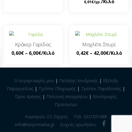
/Κιλό
0,01
€
/γρ.
Κράκερ Γαρίδας
Μαχλέπι Σπυρί
0,60
€
–
6,00
€
/Κιλό
0,42
€
–
42,00
€
/Κιλό
Ο λογαριασμός μου
|
Πελάτης Χονδρικής
|
Εξέλιξη
Παραγγελίας
|
Τρόποι Πληρωμής
|
Τρόποι Παράδοσης
|
Όροι Χρήσης
|
Πολιτική απορρήτου
|
Επιστροφές
Προϊόντων
Κομνηνών 27, Σέρρες
Τηλ: 2321021688
info@karpomania.gr
Συχνές ερωτήσεις