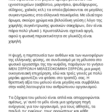
ιχνοστοιχείων (ασβέστιο, μαγνήσιο, ψευδάργυρος,
σίδηρος, χαλκός κτλ.) τα οποία βρίσκονται σε μεγάλες
συγκεντρώσεις στα ελληνικά πευκόμελα. Με ιδιαίτερο
άρωμα, σκούρο χρώμα και βελούδικη γεύση ( λόγο της
χαμηλής συγκέντρωσης φυσικών σακχάρων, δεν είναι
πάρα πολύ γλυκό ). Κρυσταλλώνει σχετικά αργά,
αφού η φυσική περιεκτικότητα σε γλυκόζη είναι
χαμηλή.
H ψυχή, η πεμπτουσία των ανθέων και των κωνοφόρων
της ελληνικής φύσης, σε συνδυασμό με τη μέλισσα στο
φυσικό εργαστήρι της την κυψέλη, παράγουν το γνήσιο
ΜΕΛΙ ΣΕΡΡΩΝ.Η ΜΕΛΙΣΣΟΚΟΜΙΚΗ ΣΕΡΡΩΝ, μια μικρή
οικογενειακή επιχείρηση, εδώ και τρείς γενιές με πολύ
μεράκι φροντίζει να φτάσει στο τραπέζι σας. Η
θρεπτική αξία του μελιού είναι μεγάλη και συμβάλλει
στην καλή λειτουργία του ανθρώπινου οργανισμού.
Τα ζάχαρα του μελιού είναι απλά και απορροφώνται
αμέσως, γι’ αυτό το μέλι είναι μια γρήγορη πηγή
ενέργειας για τον οργανισμό, για τους αθλητές, τα
παιδιά, τις εγκύους, τους αρρώστους και κάθε