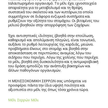
ταλαιπωρημένο οργανισμό. Το μέλι έχει ιχνοστοιχεία
απαραίτητα για το μεταβολισμό και τη θρέψη,
συστατικά του σκελετού και των κυττάρων,τα οποία
συμμετέχουν σε διάφορα ενζυμικά συστήματα και
ρυθμίζουν την οξύτητα του στομάχου. Οι βιταμίνες του
μελιού βοηθούν στην απορρόφηση των ζαχάρων.
Έχει αντισηπτικές ιδιότητες (βοηθά στην επούλωση,
καθαρισμό και απολύμανση πληγών), είναι τονωτικό,
αυξάνει το ρυθμό λειτουργίας της καρδιάς, μειώνει
προβλήματα έλκους στο στομάχι και βοηθά στην
αποκατάσταση σε περιπτώσεις αναιμίας λόγω του
σιδήρου που περιέχει. Λόγω της χολίνης που περιέχει
το μέλι, βοηθά στη δυσκοιλιότητα και η αντιμικροβιακή
του δράση εμποδίζει την ανάπτυξη βακτηρίων και
άλλων παθογόνων οργανισμών.
Η ΜΕΛΙΣΣΟΚΟΜΙΚΗ ΣΕΡΡΩΝ σας υπόσχεται να
προσφέρει πάντα την ίδια υψηλή ποιότητα και
αξιοπιστία στο μέλι της όπως τόσα χρόνια τώρα.
Μέλι Σερρών Μέλι