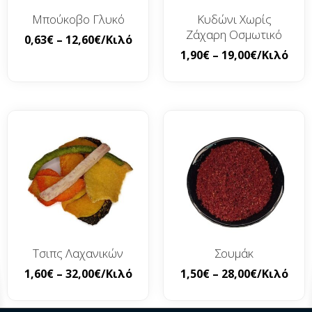
Μπούκοβο Γλυκό
Κυδώνι Χωρίς
Ζάχαρη Οσμωτικό
0,63
€
–
12,60
€
/Κιλό
1,90
€
–
19,00
€
/Κιλό
Τσιπς Λαχανικών
Σουμάκ
1,60
€
–
32,00
€
/Κιλό
1,50
€
–
28,00
€
/Κιλό