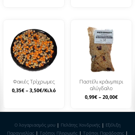
Φακιές Τρίχρωμες
Παστέλι κράνμπερι
αλύγδαλο
0,35
€
–
3,50
€
/Κιλό
0,99
€
–
20,00
€
Ο λογαριασμός μου
|
Πελάτης Χονδρικής
|
Εξέλιξη
Παραγγελίας
|
Τρόποι Πληρωμής
|
Τρόποι Παράδοσης
|