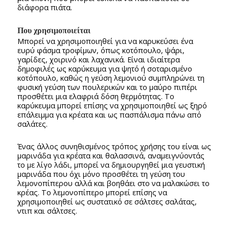
διάφορα πιάτα.
Που χρησιμοποιείται
Μπορεί να χρησιμοποιηθεί για να καρυκεύσει ένα
ευρύ φάσμα τροφίμων, όπως κοτόπουλο, ψάρι,
γαρίδες, χοιρινό και λαχανικά. Είναι ιδιαίτερα
δημοφιλές ως καρύκευμα για ψητό ή σοταρισμένο
κοτόπουλο, καθώς η γεύση λεμονιού συμπληρώνει τη
φυσική γεύση των πουλερικών και το μαύρο πιπέρι
προσθέτει μια ελαφριά δόση θερμότητας. Το
καρύκευμα μπορεί επίσης να χρησιμοποιηθεί ως ξηρό
επάλειμμα για κρέατα και ως πασπάλισμα πάνω από
σαλάτες.
Ένας άλλος συνηθισμένος τρόπος χρήσης του είναι ως
μαρινάδα για κρέατα και θαλασσινά, αναμειγνύοντάς
το με λίγο λάδι, μπορεί να δημιουργηθεί μια γευστική
μαρινάδα που όχι μόνο προσθέτει τη γεύση του
λεμονοπίπερου αλλά και βοηθάει στο να μαλακώσει το
κρέας. Το λεμονοπίπερο μπορεί επίσης να
χρησιμοποιηθεί ως συστατικό σε σάλτσες σαλάτας,
ντιπ και σάλτσες.