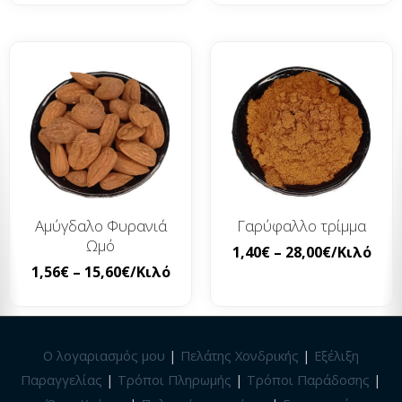
Αμύγδαλο Φυρανιά
Γαρύφαλλο τρίμμα
Ωμό
1,40
€
–
28,00
€
/Κιλό
1,56
€
–
15,60
€
/Κιλό
Ο λογαριασμός μου
|
Πελάτης Χονδρικής
|
Εξέλιξη
Παραγγελίας
|
Τρόποι Πληρωμής
|
Τρόποι Παράδοσης
|