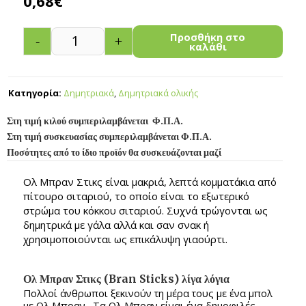
0,68
€
Προσθήκη στο
-
+
καλάθι
Κατηγορία:
Δημητριακά
,
Δημητριακά ολικής
Στη τιμή κιλού συμπεριλαμβάνεται Φ.Π.Α.
Στη τιμή συσκευασίας συμπεριλαμβάνεται Φ.Π.Α.
Ποσότητες από το ίδιο προϊόν θα συσκευάζονται μαζί
Ολ Μπραν Στικς είναι μακριά, λεπτά κομματάκια από
πίτουρο σιταριού, το οποίο είναι το εξωτερικό
στρώμα του κόκκου σιταριού. Συχνά τρώγονται ως
δημητρικά με γάλα αλλά και σαν σνακ ή
χρησιμοποιούνται ως επικάλυψη γιαούρτι.
Ολ Μπραν Στικς (Bran Sticks) λίγα λόγια
Πολλοί άνθρωποι ξεκινούν τη μέρα τους με ένα μπολ
με Ολ Μπραν . Τα Ολ Μπραν είναι ένα δημοφιλές,