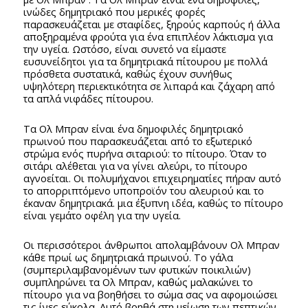
ινώδες δημητριακό που μερικές φορές
παρασκευάζεται με σταφίδες, ξηρούς καρπούς ή άλλα
αποξηραμένα φρούτα για ένα επιπλέον λάκτισμα για
την υγεία. Ωστόσο, είναι συνετό να είμαστε
ευσυνείδητοι για τα δημητριακά πίτουρου με πολλά
πρόσθετα συστατικά, καθώς έχουν συνήθως
υψηλότερη περιεκτικότητα σε λιπαρά και ζάχαρη από
τα απλά νιφάδες πίτουρου.
Τα Ολ Μπραν είναι ένα δημοφιλές δημητριακό
πρωινού που παρασκευάζεται από το εξωτερικό
στρώμα ενός πυρήνα σιταριού: το πίτουρο. Όταν το
σιτάρι αλέθεται για να γίνει αλεύρι, το πίτουρο
αγνοείται. Οι πολυμήχανοι επιχειρηματίες πήραν αυτό
το απορριπτόμενο υποπροϊόν του αλευριού και το
έκαναν δημητριακά. μια έξυπνη ιδέα, καθώς το πίτουρο
είναι γεμάτο οφέλη για την υγεία.
Οι περισσότεροι άνθρωποι απολαμβάνουν Ολ Μπραν
κάθε πρωί ως δημητριακά πρωινού. Το γάλα
(συμπεριλαμβανομένων των φυτικών ποικιλιών)
συμπληρώνει τα Ολ Μπραν, καθώς μαλακώνει το
πίτουρο για να βοηθήσει το σώμα σας να αφομοιώσει
τις ίνες εύκολα. Αυτό βοηθά στη μείωση των πεπτικών