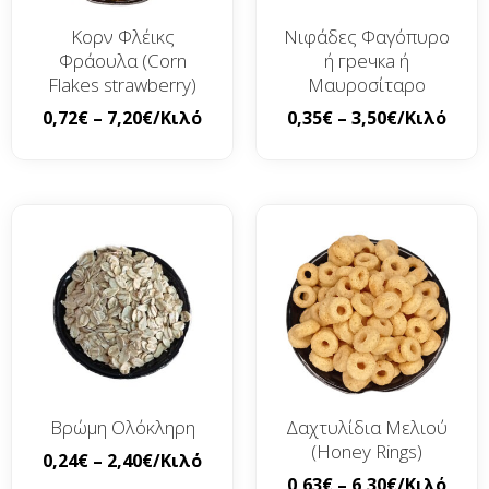
Κορν Φλέικς
Νιφάδες Φαγόπυρο
Φράουλα (Corn
ή гречка ή
Flakes strawberry)
Μαυροσίταρο
0,72
€
–
7,20
€
/Κιλό
0,35
€
–
3,50
€
/Κιλό
Βρώμη Ολόκληρη
Δαχτυλίδια Μελιού
(Honey Rings)
0,24
€
–
2,40
€
/Κιλό
0,63
€
–
6,30
€
/Κιλό