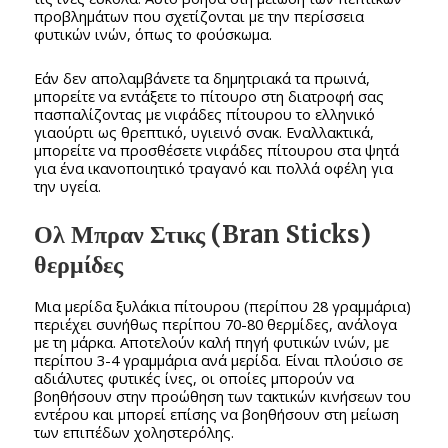
προβλημάτων που σχετίζονται με την περίσσεια
φυτικών ινών, όπως το φούσκωμα.
Εάν δεν απολαμβάνετε τα δημητριακά τα πρωινά,
μπορείτε να εντάξετε το πίτουρο στη διατροφή σας
πασπαλίζοντας με νιφάδες πίτουρου το ελληνικό
γιαούρτι ως θρεπτικό, υγιεινό σνακ. Εναλλακτικά,
μπορείτε να προσθέσετε νιφάδες πίτουρου στα ψητά
για ένα ικανοποιητικό τραγανό και πολλά οφέλη για
την υγεία.
Ολ Μπραν Στικς (Bran Sticks)
θερμίδες
Μια μερίδα ξυλάκια πίτουρου (περίπου 28 γραμμάρια)
περιέχει συνήθως περίπου 70-80 θερμίδες, ανάλογα
με τη μάρκα. Αποτελούν καλή πηγή φυτικών ινών, με
περίπου 3-4 γραμμάρια ανά μερίδα. Είναι πλούσιο σε
αδιάλυτες φυτικές ίνες, οι οποίες μπορούν να
βοηθήσουν στην προώθηση των τακτικών κινήσεων του
εντέρου και μπορεί επίσης να βοηθήσουν στη μείωση
των επιπέδων χοληστερόλης.