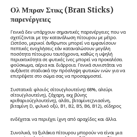
Ολ Μπραν Στικς (Bran Sticks)
παρενέργειες
Γενικά δεν υπάρχουν σημαντικές παρενέργειες που να
σχετίζονται με την κατανάλωση πίτουρου με μέτρο.
Ωστόσο, μερικοί άνθρωποι μπορεί να εμφανίσουν
πεπτικές ενοχλήσεις εάν καταναλώσουν μεγάλη
ποσότητα πίτουρου ταυτόχρονα, καθώς η υψηλή
περιεκτικότητα σε φυτικές ίνες μπορεί να προκαλέσει
φούσκωμα, αέρια και διάρροια. Γενικά συνιστάται να
αυξάνετε σταδιακά την πρόσληψη φυτικών ινών για να
επιτρέψετε στο σώμα σας να προσαρμοστεί.
Συστατικά: φλοιός σίτου(γλουτείνη) 68%, αλεύρι
σίτου(γλουτείνη), ζάχαρη, εκχ βύνης
κριθαριού(γλουτείνη), αλάτι, βιταμίνες(νιασίνη,
βιταμίνη D, φιλικό οξύ, B1, B2, B5, B6, B12), σίδηρος
ενδέχεται να περιέχει ίχνη από αραχίδες και άλλα.
Συνολικά, τα ξυλάκια πίτουρου μπορούν να είναι μια